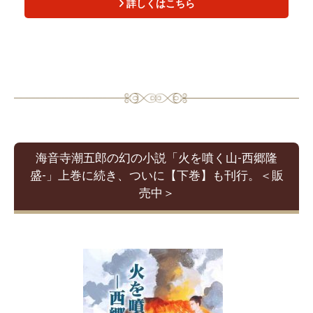
詳しくはこちら
海音寺潮五郎の幻の小説「火を噴く山-西郷隆
盛-」上巻に続き、ついに【下巻】も刊行。＜販
売中＞