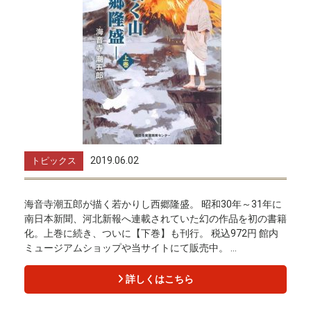
2019.06.02
トピックス
海音寺潮五郎が描く若かりし西郷隆盛。 昭和30年～31年に
南日本新聞、河北新報へ連載されていた幻の作品を初の書籍
化。上巻に続き、ついに【下巻】も刊行。 税込972円 館内
ミュージアムショップや当サイトにて販売中。 ...
詳しくはこちら