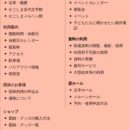
沿革・概要
イベントカレンダー
かごしま近代文学館
展覧会
かごしまメルヘン館
イベント
子どもたちに聞かせたい創作童
利用案内
話
開館時間・休館日
資料の利用
休館日カレンダー
収蔵資料の閲覧、撮影、借用
観覧料
向田邦子写真の借用
アクセス
資料の寄贈
駐車場
複写サービス
バリアフリー情報
大型絵本等の利用
喫茶室
貸ホール
団体のお客様
文学ホール
団体利用の申込み
メルヘンホール
減免について
予約・使用申請方法
ショップ
図録・グッズの購入方法
図録・グッズ一覧