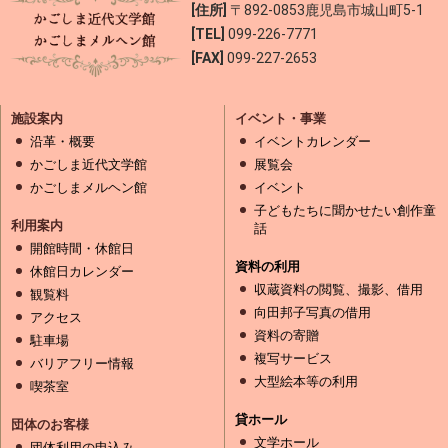
[住所]
〒892-0853
鹿児島市城山町5-1
[TEL]
099-226-7771
[FAX]
099-227-2653
施設案内
イベント・事業
沿革・概要
イベントカレンダー
かごしま近代文学館
展覧会
かごしまメルヘン館
イベント
子どもたちに聞かせたい創作童
利用案内
話
開館時間・休館日
資料の利用
休館日カレンダー
収蔵資料の閲覧、撮影、借用
観覧料
向田邦子写真の借用
アクセス
資料の寄贈
駐車場
複写サービス
バリアフリー情報
大型絵本等の利用
喫茶室
貸ホール
団体のお客様
文学ホール
団体利用の申込み