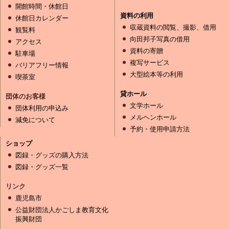
開館時間・休館日
資料の利用
休館日カレンダー
収蔵資料の閲覧、撮影、借用
観覧料
向田邦子写真の借用
アクセス
資料の寄贈
駐車場
複写サービス
バリアフリー情報
大型絵本等の利用
喫茶室
貸ホール
団体のお客様
文学ホール
団体利用の申込み
メルヘンホール
減免について
予約・使用申請方法
ショップ
図録・グッズの購入方法
図録・グッズ一覧
リンク
鹿児島市
公益財団法人かごしま教育文化
振興財団