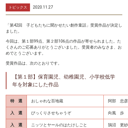
2020.11.27
トピックス
「第42回 子どもたちに聞かせたい創作童話」受賞作品が決定し
ました。
今回は、第１部99点、第２部106点の作品が寄せられました。た
くさんのご応募ありがとうございました。受賞者のみなさま、お
めでとうございます。
受賞作品は、次のとおりです。
【第１部】保育園児、幼稚園児、小学校低学
年を対象にした作品
特 選
おしゃれな百地蔵
阿部 忠彦
入 選
びっくりさせちゃうぞ
向風 歩
入 選
ニッツとヤールのはたけしごと
鵠沼 更紗