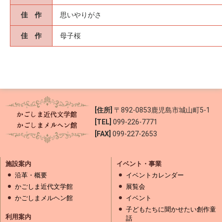
佳 作
思いやりがさ
佳 作
母子桜
[住所]
〒892-0853
鹿児島市城山町5-1
[TEL]
099-226-7771
[FAX]
099-227-2653
施設案内
イベント・事業
沿革・概要
イベントカレンダー
かごしま近代文学館
展覧会
かごしまメルヘン館
イベント
子どもたちに聞かせたい創作童
利用案内
話