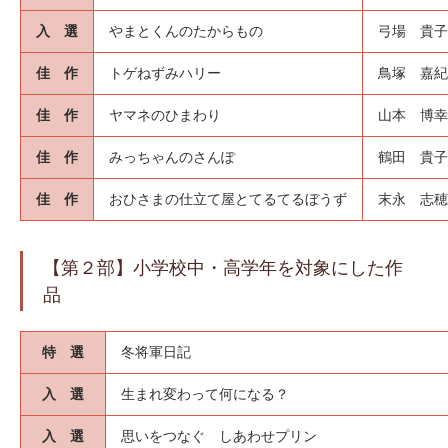
入 選
やまとくんのたからもの
弓場 貴子
佳 作
トゲねずみハリー
鳥塚 嘉紀
佳 作
ヤマネのひまわり
山本 博幸
佳 作
みっちゃんのさんぽ
鶴田 貴子
佳 作
おひさまの仕立て屋とてるてるぼうず
末永 志穂
【第２部】小学校中・高学年を対象にした作
品
特 選
冬将軍日記
入 選
生まれ変わって何になる？
入 選
思いをつなぐ しあわせプリン