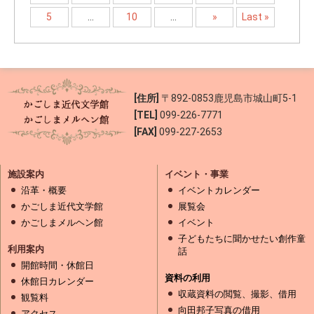
5
...
10
...
»
Last »
[住所]
〒892-0853
鹿児島市城山町5-1
[TEL]
099-226-7771
[FAX]
099-227-2653
施設案内
イベント・事業
沿革・概要
イベントカレンダー
かごしま近代文学館
展覧会
かごしまメルヘン館
イベント
子どもたちに聞かせたい創作童
利用案内
話
開館時間・休館日
資料の利用
休館日カレンダー
収蔵資料の閲覧、撮影、借用
観覧料
向田邦子写真の借用
アクセス