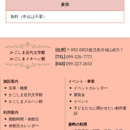
参加
無料（申込は不要）
[住所]
〒892-0853
鹿児島市城山町5-1
[TEL]
099-226-7771
[FAX]
099-227-2653
施設案内
イベント・事業
沿革・概要
イベントカレンダー
かごしま近代文学館
展覧会
かごしまメルヘン館
イベント
子どもたちに聞かせたい創作童
利用案内
話
開館時間・休館日
資料の利用
休館日カレンダー