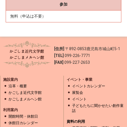
参加
無料（申込は不要）
[住所]
〒892-0853
鹿児島市城山町5-1
[TEL]
099-226-7771
[FAX]
099-227-2653
施設案内
イベント・事業
沿革・概要
イベントカレンダー
かごしま近代文学館
展覧会
かごしまメルヘン館
イベント
子どもたちに聞かせたい創作童
利用案内
話
開館時間・休館日
資料の利用
休館日カレンダー