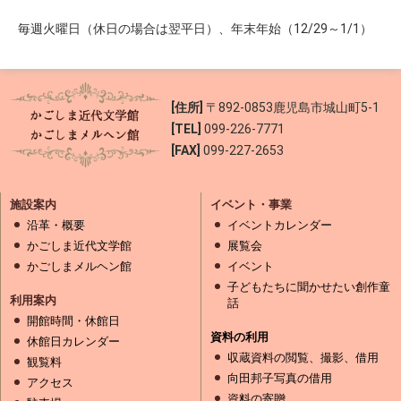
毎週火曜日（休日の場合は翌平日）、年末年始（12/29～1/1）
[住所]
〒892-0853
鹿児島市城山町5-1
[TEL]
099-226-7771
[FAX]
099-227-2653
施設案内
イベント・事業
沿革・概要
イベントカレンダー
かごしま近代文学館
展覧会
かごしまメルヘン館
イベント
子どもたちに聞かせたい創作童
利用案内
話
開館時間・休館日
資料の利用
休館日カレンダー
収蔵資料の閲覧、撮影、借用
観覧料
向田邦子写真の借用
アクセス
資料の寄贈