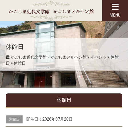
MENU
休館日
かごしま近代文学館・かごしまメルヘン館
>
イベント
>
休館
日
>
休館日
休館日
開催日：2026年07月28日
休館日