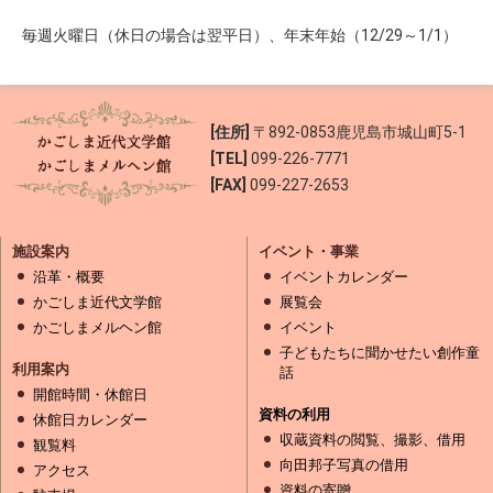
毎週火曜日（休日の場合は翌平日）、年末年始（12/29～1/1）
[住所]
〒892-0853
鹿児島市城山町5-1
[TEL]
099-226-7771
[FAX]
099-227-2653
施設案内
イベント・事業
沿革・概要
イベントカレンダー
かごしま近代文学館
展覧会
かごしまメルヘン館
イベント
子どもたちに聞かせたい創作童
利用案内
話
開館時間・休館日
資料の利用
休館日カレンダー
収蔵資料の閲覧、撮影、借用
観覧料
向田邦子写真の借用
アクセス
資料の寄贈