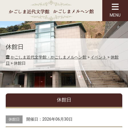
MENU
休館日
かごしま近代文学館・かごしまメルヘン館
>
イベント
>
休館
日
>
休館日
休館日
開催日：2026年06月30日
休館日