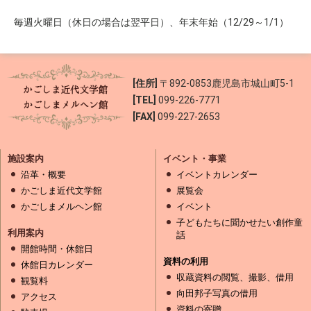
毎週火曜日（休日の場合は翌平日）、年末年始（12/29～1/1）
[住所]
〒892-0853
鹿児島市城山町5-1
[TEL]
099-226-7771
[FAX]
099-227-2653
施設案内
イベント・事業
沿革・概要
イベントカレンダー
かごしま近代文学館
展覧会
かごしまメルヘン館
イベント
子どもたちに聞かせたい創作童
利用案内
話
開館時間・休館日
資料の利用
休館日カレンダー
収蔵資料の閲覧、撮影、借用
観覧料
向田邦子写真の借用
アクセス
資料の寄贈