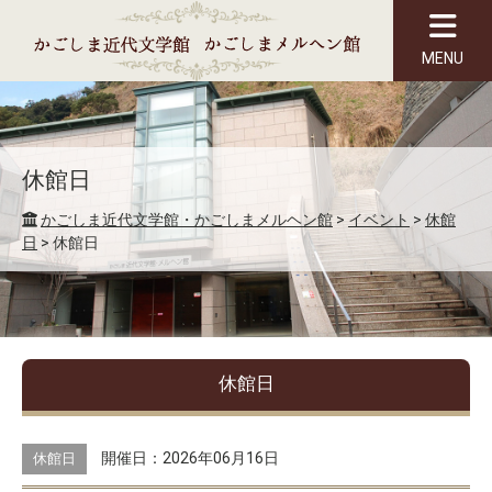
MENU
休館日
かごしま近代文学館・かごしまメルヘン館
>
イベント
>
休館
日
>
休館日
休館日
開催日：2026年06月16日
休館日