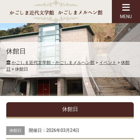
MENU
休館日
かごしま近代文学館・かごしまメルヘン館
>
イベント
>
休館
日
>
休館日
休館日
開催日：2026年03月24日
休館日