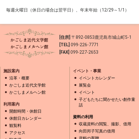
毎週火曜日（休日の場合は翌平日）、年末年始（12/29～1/1）
[住所]
〒892-0853
鹿児島市城山町5-1
[TEL]
099-226-7771
[FAX]
099-227-2653
施設案内
イベント・事業
沿革・概要
イベントカレンダー
かごしま近代文学館
展覧会
かごしまメルヘン館
イベント
子どもたちに聞かせたい創作童
利用案内
話
開館時間・休館日
資料の利用
休館日カレンダー
収蔵資料の閲覧、撮影、借用
観覧料
向田邦子写真の借用
アクセス
資料の寄贈