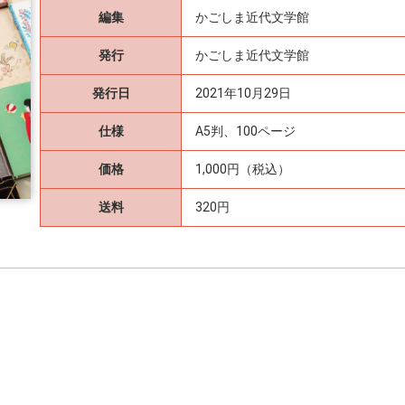
編集
かごしま近代文学館
発行
かごしま近代文学館
発行日
2021年10月29日
仕様
A5判、100ページ
価格
1,000円（税込）
送料
320円