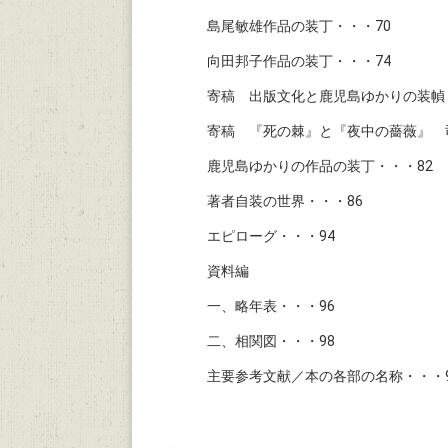
島尾敏雄作品の装丁・・・70
向田邦子作品の装丁・・・74
寄稿 出版文化と鹿児島ゆかりの装幀
寄稿 『死の棘』と『夜中の薔薇』 
鹿児島ゆかりの作品の装丁・・・82
著者自装の世界・・・86
エピローグ・・・94
資料編
一、略年表・・・96
二、相関図・・・98
主要参考文献／本の各部の名称・・・9