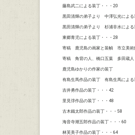
藤島武二による装丁・・・20
黒田清輝の弟子より 中澤弘光による
黒田清輝の弟子より 杉浦非水による
東郷青児による装丁・・・28
寄稿 鹿児島の画家と装幀 市立美術
寄稿 角背の人、橋口五葉 多田蔵人
鹿児島ゆかりの作家の装丁
有島生馬作品の装丁 有島生馬による
吉井勇作品の装丁・・・42
里見弴作品の装丁・・・48
古木鐵太郎作品の装丁・・・58
海音寺潮五郎作品の装丁・・・60
林芙美子作品の装丁・・・64