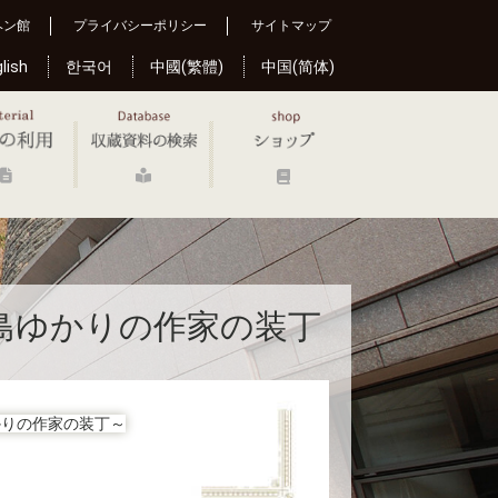
ヘン館
プライバシーポリシー
サイトマップ
lish
한국어
中國(繁體)
中国(简体)
島ゆかりの作家の装丁
かりの作家の装丁～