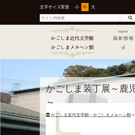
文字サイズ変更
小
中
大
かごしま装丁展～鹿
～
かごしま近代文学館・かごしまメルヘン館