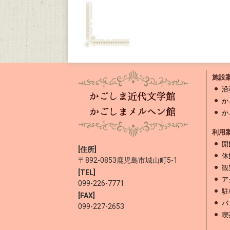
施設
沿
か
か
利用
開
[住所]
休
〒892-0853
鹿児島市城山町5-1
観
[TEL]
ア
099-226-7771
駐
[FAX]
バ
099-227-2653
喫