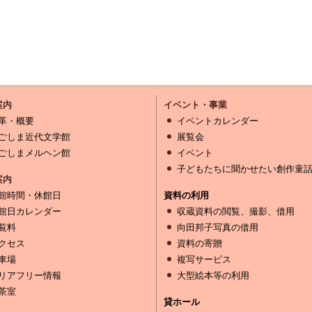
案内
イベント・事業
革・概要
イベントカレンダー
ごしま近代文学館
展覧会
ごしまメルヘン館
イベント
子どもたちに聞かせたい創作童
案内
館時間・休館日
資料の利用
館日カレンダー
収蔵資料の閲覧、撮影、借用
覧料
向田邦子写真の借用
クセス
資料の寄贈
車場
複写サービス
リアフリー情報
大型絵本等の利用
茶室
貸ホール