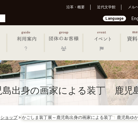
沿革・概要
近代文学館
メル
Language
Eng
児島出身の画家による装丁 鹿児
>
ショップ
>
かごしま装丁展～鹿児島出身の画家による装丁 鹿児島ゆ