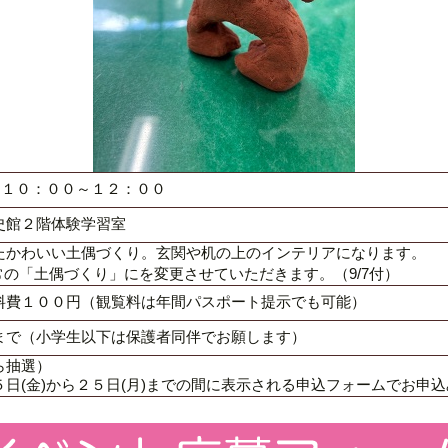
 １０：００～１２：００
史館２階体験学習室
たかわいい土偶づくり。玄関や机の上のインテリアになります。
の「土偶づくり」にを変更させていただきます。（9/7付）
料費１００円（観覧料は年間パスポート提示でも可能）
まで（小学生以下は保護者同伴でお願します）
ら抽選）
日(金)から２５日(月)までの間に表示される申込フォームでお申