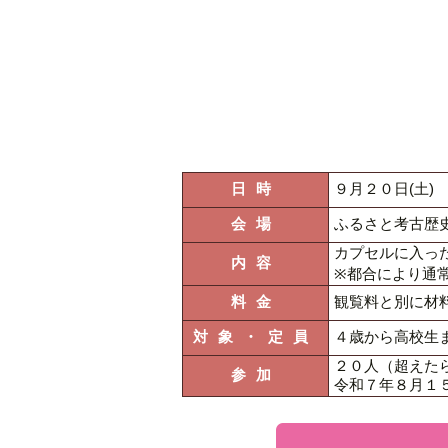
日時
９月２０日(土)
会場
ふるさと考古歴
カプセルに入っ
内容
※都合により通常
料金
観覧料と別に材
対象・定員
４歳から高校生
２０人（超えた
参加
令和７年８月１５