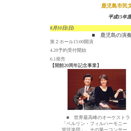
鹿児島市民文
平成15年
8月10日(日)
■ 鹿児島の演
第２ホール15:00開演
4.20予約受付開始
6.1発売
【開館20周年記念事業】
■ 世界最高峰のオーケストラ
「ベルリン・フィルハーモニー
管弦楽団」。その第一コンサー