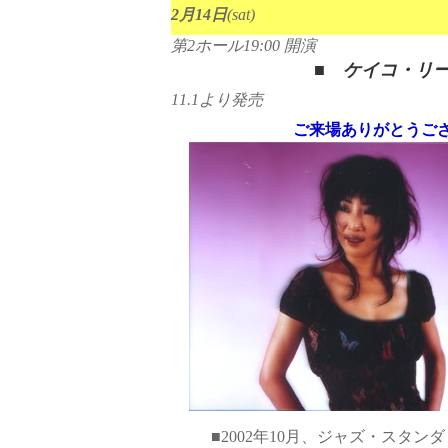
2
月
14
日
(sat)
第
2
ホール
19:00
開演
■
ケイコ・リ
11.1
より発売
ご来場ありがとうございました
■2002年10月、ジャズ・スタンダ