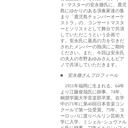
ト･マスターの安永徹氏に、鹿児
島にゆかりのある演奏家達の集
まり「鹿児島チェンバーオーケ
ストラ」の、コンサートマスタ
ーとソリストとして舞台で共演
していただこうという企画で
す。安永氏に最高の力を引きだ
されたメンバーの熱演にご期待
ください。また、今回は安永氏
の夫人の市野あゆみさんもピア
ノで共演していただきます。
■ 安永徹さんプロフィール
1951年福岡に生まれる。64年
より江藤俊哉氏に師事。74年、
桐朋学園大学音楽部卒業。在学
中の71年に第40回日本音楽コン
クールで第一位受賞。75年、ヨ
ーロッパに渡りベルリン芸術大
学に入学、ミシェル･シュヴァル
ベ氏に師事。77年ベルリン･フィ