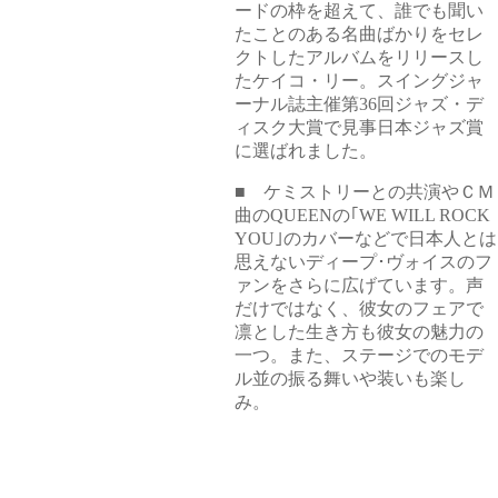
ードの枠を超えて、誰でも聞い
たことのある名曲ばかりをセレ
クトしたアルバムをリリースし
たケイコ・リー。スイングジャ
ーナル誌主催第36回ジャズ・デ
ィスク大賞で見事日本ジャズ賞
に選ばれました。
■ ケミストリーとの共演やＣＭ
曲のQUEENの｢WE WILL ROCK
YOU｣のカバーなどで日本人とは
思えないディープ･ヴォイスのフ
ァンをさらに広げています。声
だけではなく、彼女のフェアで
凛とした生き方も彼女の魅力の
一つ。また、ステージでのモデ
ル並の振る舞いや装いも楽し
み。