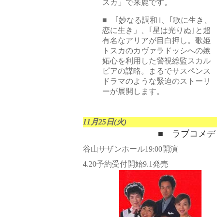
スカ」で来鹿です。
■ ｢妙なる調和｣、｢歌に生き、
恋に生き」、｢星は光りぬ｣と超
有名なアリアが目白押し。歌姫
トスカのカヴァラドッシへの嫉
妬心を利用した警視総監スカル
ピアの謀略。まるでサスペンス
ドラマのような緊迫のストーリ
ーが展開します。
11月25日(火)
■ ラブコメデ
谷山サザンホール19:00開演
4.20予約受付開始9.1発売