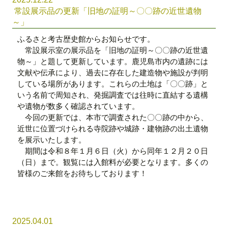
常設展示品の更新「旧地の証明～〇〇跡の近世遺物
～」
ふるさと考古歴史館からお知らせです。
常設展示室の展示品を「旧地の証明～〇〇跡の近世遺
物～」と題して更新しています。鹿児島市内の遺跡には
文献や伝承により、過去に存在した建造物や施設が判明
している場所があります。これらの土地は「〇〇跡」と
いう名前で周知され、発掘調査では往時に直結する遺構
や遺物が数多く確認されています。
今回の更新では、本市で調査された〇〇跡の中から、
近世に位置づけられる寺院跡や城跡・建物跡の出土遺物
を展示いたします。
期間は令和８年１月６日（火）から同年１２月２０日
（日）まで。観覧には入館料が必要となります。多くの
皆様のご来館をお待ちしております！
2025.04.01