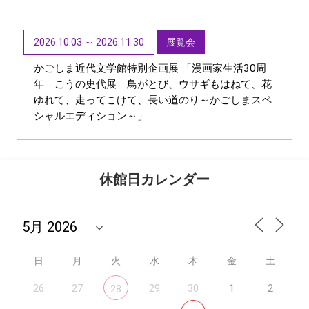
2026.10.03 ～ 2026.11.30
展覧会
かごしま近代文学館特別企画展 「漫画家生活30周
年 こうの史代展 鳥がとび、ウサギもはねて、花
ゆれて、走ってこけて、長い道のり～かごしまスペ
シャルエディション～」
休館日カレンダー
日
月
火
水
木
金
土
26
27
29
30
1
2
28