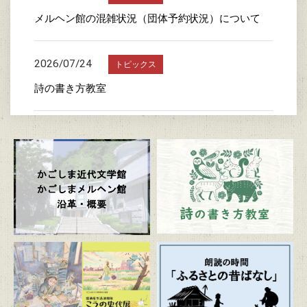
メルヘン館の混雑状況（団体予約状況）について
2026/07/24
トピックス
詩の書き方教室
2026/07/23
トピックス
かごしま近代文学館特別企画展 「漫画家生活30周
年 こうの史代展 鳥がとび、ウサギもはねて、花
ゆれて、走ってこけて、長い道のり～かごしまスペ
シャルエディション～」
2026/07/20
トピックス
朗読の時間「ふるさとの昔ばなし」