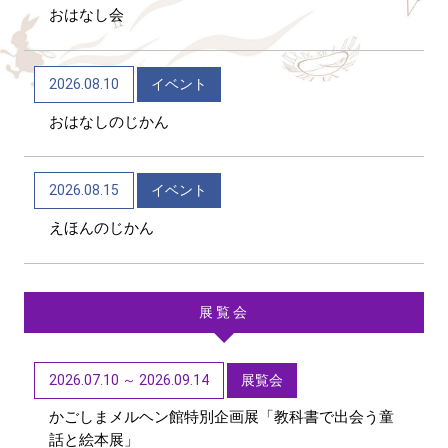
おはなし会
2026/06/04
トピックス
かごしま近代文学館 テーマ展「向田邦子日本を旅
2026.08.10
イベント
する～Bon Voyage～」（11/1～R9/3/15）
おはなしのじかん
2026/06/01
トピックス
第48回「子どもたちに聞かせたい創作童話」作品募
2026.08.15
イベント
集【6/1~9/11迄】
えほんのじかん
展覧会
2026.07.10 ～ 2026.09.14
展覧会
かごしまメルヘン館特別企画展「教科書で出会う童
話と絵本展」