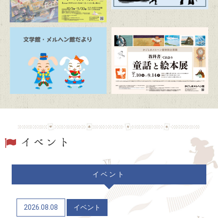
2026/07/19
トピックス
駐車場および周辺道路混雑のお知らせ
2026/06/20
トピックス
「文学館・メルヘン館だより」(隔月発行)
2026/06/06
トピックス
かごしまメルヘン館特別企画展「教科書で出会う童
話と絵本展」（7/10～9/14）
2026/06/04
トピックス
イベント
かごしま近代文学館 企画展「Let’s go to the
mountains！～作家×山～」（12/9～R9/6/21）
2026.08.08
イベント