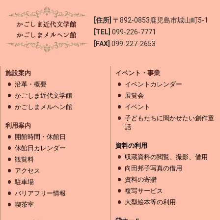
[住所]
〒892-0853
鹿児島市城山町5-1
[TEL]
099-226-7771
[FAX]
099-227-2653
施設案内
イベント・事業
沿革・概要
イベントカレンダー
かごしま近代文学館
展覧会
かごしまメルヘン館
イベント
子どもたちに聞かせたい創作童
利用案内
話
開館時間・休館日
資料の利用
休館日カレンダー
収蔵資料の閲覧、撮影、借用
観覧料
向田邦子写真の借用
アクセス
資料の寄贈
駐車場
複写サービス
バリアフリー情報
大型絵本等の利用
喫茶室