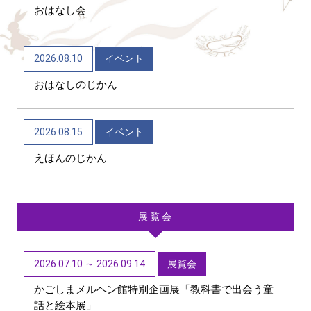
おはなし会
2026/06/04
トピックス
かごしま近代文学館 テーマ展「向田邦子日本を旅
2026.08.10
イベント
する～Bon Voyage～」（11/1～R9/3/15）
おはなしのじかん
2026/06/01
トピックス
第48回「子どもたちに聞かせたい創作童話」作品募
2026.08.15
イベント
集【6/1~9/11迄】
えほんのじかん
展覧会
2026.07.10 ～ 2026.09.14
展覧会
かごしまメルヘン館特別企画展「教科書で出会う童
話と絵本展」