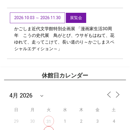
2026.10.03 ～ 2026.11.30
展覧会
かごしま近代文学館特別企画展 「漫画家生活30周
年 こうの史代展 鳥がとび、ウサギもはねて、花
ゆれて、走ってこけて、長い道のり～かごしまスペ
シャルエディション～」
休館日カレンダー
日
月
火
水
木
金
土
29
30
1
2
3
4
31