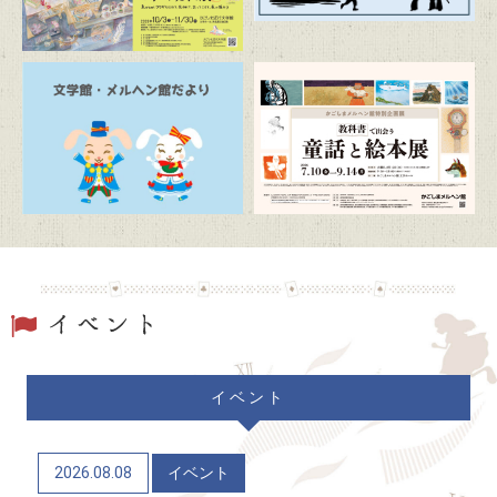
2026/07/19
トピックス
駐車場および周辺道路混雑のお知らせ
2026/06/20
トピックス
「文学館・メルヘン館だより」(隔月発行)
2026/06/06
トピックス
かごしまメルヘン館特別企画展「教科書で出会う童
話と絵本展」（7/10～9/14）
2026/06/04
トピックス
イベント
かごしま近代文学館 企画展「Let’s go to the
mountains！～作家×山～」（12/9～R9/6/21）
2026.08.08
イベント