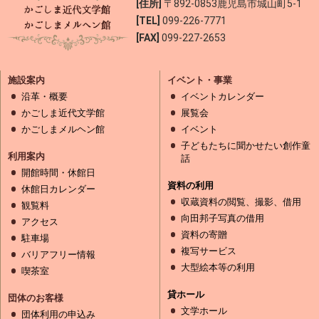
[住所]
〒892-0853
鹿児島市城山町5-1
[TEL]
099-226-7771
[FAX]
099-227-2653
施設案内
イベント・事業
沿革・概要
イベントカレンダー
かごしま近代文学館
展覧会
かごしまメルヘン館
イベント
子どもたちに聞かせたい創作童
利用案内
話
開館時間・休館日
資料の利用
休館日カレンダー
収蔵資料の閲覧、撮影、借用
観覧料
向田邦子写真の借用
アクセス
資料の寄贈
駐車場
複写サービス
バリアフリー情報
大型絵本等の利用
喫茶室
貸ホール
団体のお客様
文学ホール
団体利用の申込み