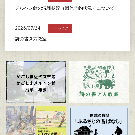
メルヘン館の混雑状況（団体予約状況）について
2026/07/24
トピックス
詩の書き方教室
2026/07/23
トピックス
かごしま近代文学館特別企画展 「漫画家生活30周
年 こうの史代展 鳥がとび、ウサギもはねて、花
ゆれて、走ってこけて、長い道のり～かごしまスペ
シャルエディション～」
2026/07/20
トピックス
朗読の時間「ふるさとの昔ばなし」