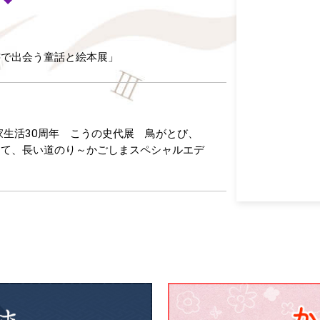
書で出会う童話と絵本展」
家生活30周年 こうの史代展 鳥がとび、
けて、長い道のり～かごしまスペシャルエデ