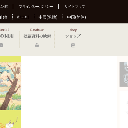
ヘン館
プライバシーポリシー
サイトマップ
lish
한국어
中國(繁體)
中国(简体)