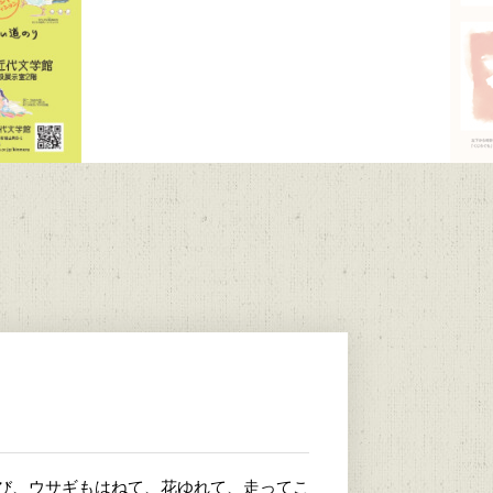
とび、ウサギもはねて、花ゆれて、走ってこ