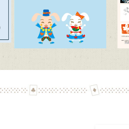
子どもたちに聞かせたい創作童話」作品募集【6/1~9/11迄】
 受講生募集 ※申込受付は終了しました