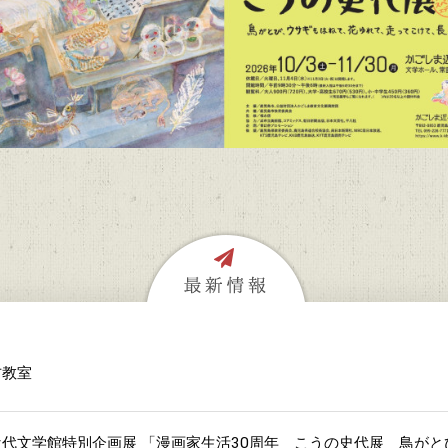
方教室
代文学館特別企画展 「漫画家生活30周年 こうの史代展 鳥が