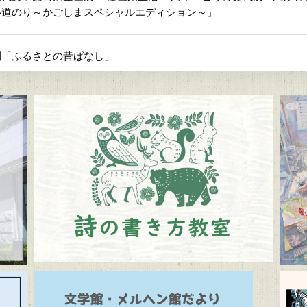
い道のり～かごしまスペシャルエディション～」
間「ふるさとの昔ばなし」
よび周辺道路混雑のお知らせ
メルヘン館だより」(隔月発行)
ルヘン館特別企画展「教科書で出会う童話と絵本展」（7/10～9/1
学館 企画展「Let’s go to the mountains！～作家×山～」（12
代文学館 テーマ展「向田邦子日本を旅する～Bon Voyage～」（11