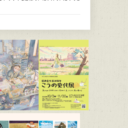
4）
/9～R9/6/21）
/1～R9/3/15）