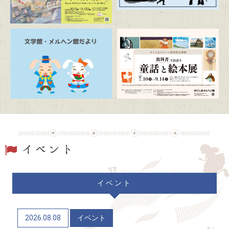
2026/07/19
トピックス
駐車場および周辺道路混雑のお知らせ
2026/06/20
トピックス
「文学館・メルヘン館だより」(隔月発行)
2026/06/06
トピックス
かごしまメルヘン館特別企画展「教科書で出会う童
話と絵本展」（7/10～9/14）
2026/06/04
トピックス
イベント
かごしま近代文学館 企画展「Let’s go to the
mountains！～作家×山～」（12/9～R9/6/21）
2026.08.08
イベント