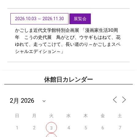
2026.10.03 ～ 2026.11.30
展覧会
かごしま近代文学館特別企画展 「漫画家生活30周
年 こうの史代展 鳥がとび、ウサギもはねて、花
ゆれて、走ってこけて、長い道のり～かごしまスペ
シャルエディション～」
休館日カレンダー
日
月
火
水
木
金
土
1
2
4
5
6
7
3