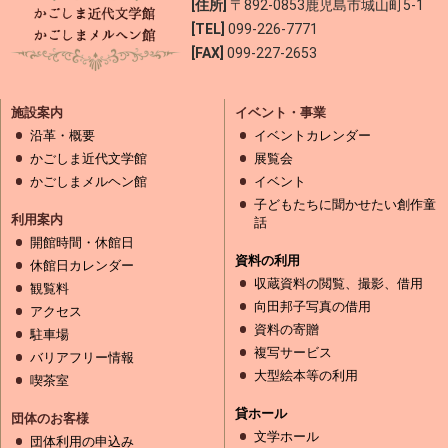
[住所]
〒892-0853
鹿児島市城山町5-1
[TEL]
099-226-7771
[FAX]
099-227-2653
施設案内
イベント・事業
沿革・概要
イベントカレンダー
かごしま近代文学館
展覧会
かごしまメルヘン館
イベント
子どもたちに聞かせたい創作童
利用案内
話
開館時間・休館日
資料の利用
休館日カレンダー
収蔵資料の閲覧、撮影、借用
観覧料
向田邦子写真の借用
アクセス
資料の寄贈
駐車場
複写サービス
バリアフリー情報
大型絵本等の利用
喫茶室
貸ホール
団体のお客様
文学ホール
団体利用の申込み