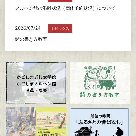
メルヘン館の混雑状況（団体予約状況）について
2026/07/24
トピックス
詩の書き方教室
2026/07/23
トピックス
かごしま近代文学館特別企画展 「漫画家生活30周
年 こうの史代展 鳥がとび、ウサギもはねて、花
ゆれて、走ってこけて、長い道のり～かごしまスペ
シャルエディション～」
2026/07/20
トピックス
朗読の時間「ふるさとの昔ばなし」