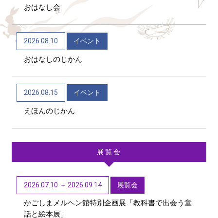
おはなし会
2026/06/04
トピックス
かごしま近代文学館 テーマ展「向田邦子日本を旅
2026.08.10
イベント
する～Bon Voyage～」（11/1～R9/3/15）
おはなしのじかん
2026/06/01
トピックス
第48回「子どもたちに聞かせたい創作童話」作品募
2026.08.15
イベント
集【6/1~9/11迄】
えほんのじかん
展覧会
2026.07.10 ～ 2026.09.14
展覧会
かごしまメルヘン館特別企画展「教科書で出会う童
話と絵本展」