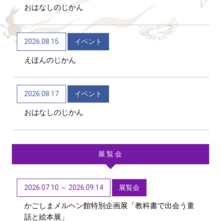
おはなしのじかん
2026/06/04
トピックス
かごしま近代文学館 企画展「Let’s go to the
2026.08.15
イベント
mountains！～作家×山～」（12/9～R9/6/21）
えほんのじかん
2026/06/04
トピックス
かごしま近代文学館 テーマ展「向田邦子日本を旅
2026.08.17
イベント
する～Bon Voyage～」（11/1～R9/3/15）
おはなしのじかん
展覧会
2026.07.10 ～ 2026.09.14
展覧会
かごしまメルヘン館特別企画展「教科書で出会う童
話と絵本展」