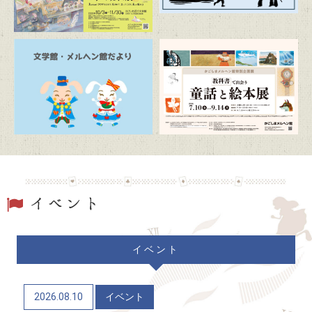
2026/07/20
トピックス
朗読の時間「ふるさとの昔ばなし」
2026/07/19
トピックス
駐車場および周辺道路混雑のお知らせ
2026/06/20
トピックス
「文学館・メルヘン館だより」(隔月発行)
2026/06/06
トピックス
イベント
かごしまメルヘン館特別企画展「教科書で出会う童
話と絵本展」（7/10～9/14）
2026.08.10
イベント