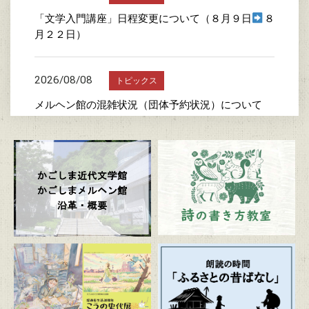
「文学入門講座」日程変更について（８月９日
８
月２２日）
2026/08/08
トピックス
メルヘン館の混雑状況（団体予約状況）について
2026/07/24
トピックス
詩の書き方教室
2026/07/23
トピックス
かごしま近代文学館特別企画展 「漫画家生活30周
年 こうの史代展 鳥がとび、ウサギもはねて、花
ゆれて、走ってこけて、長い道のり～かごしまスペ
シャルエディション～」