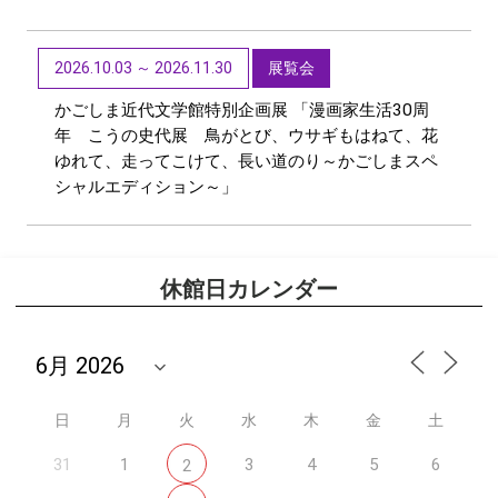
2026.10.03 ～ 2026.11.30
展覧会
かごしま近代文学館特別企画展 「漫画家生活30周
年 こうの史代展 鳥がとび、ウサギもはねて、花
ゆれて、走ってこけて、長い道のり～かごしまスペ
シャルエディション～」
休館日カレンダー
日
月
火
水
木
金
土
31
1
3
4
5
6
2