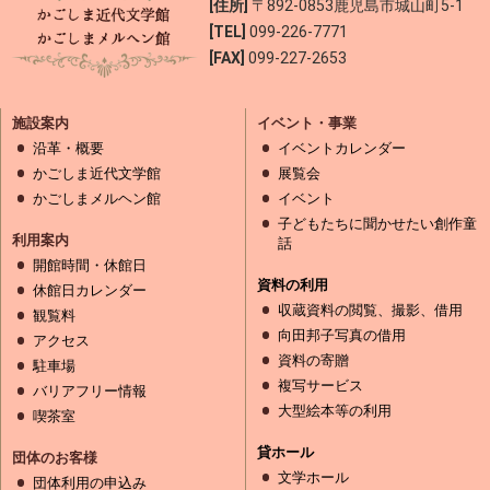
[住所]
〒892-0853
鹿児島市城山町5-1
[TEL]
099-226-7771
[FAX]
099-227-2653
施設案内
イベント・事業
沿革・概要
イベントカレンダー
かごしま近代文学館
展覧会
かごしまメルヘン館
イベント
子どもたちに聞かせたい創作童
利用案内
話
開館時間・休館日
資料の利用
休館日カレンダー
収蔵資料の閲覧、撮影、借用
観覧料
向田邦子写真の借用
アクセス
資料の寄贈
駐車場
複写サービス
バリアフリー情報
大型絵本等の利用
喫茶室
貸ホール
団体のお客様
文学ホール
団体利用の申込み