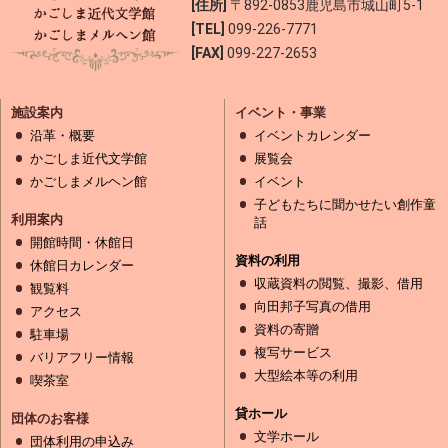
[住所]
〒892-0853
鹿児島市城山町5-1
[TEL]
099-226-7771
[FAX]
099-227-2653
施設案内
イベント・事業
沿革・概要
イベントカレンダー
かごしま近代文学館
展覧会
かごしまメルヘン館
イベント
子どもたちに聞かせたい創作童
利用案内
話
開館時間・休館日
資料の利用
休館日カレンダー
収蔵資料の閲覧、撮影、借用
観覧料
向田邦子写真の借用
アクセス
資料の寄贈
駐車場
複写サービス
バリアフリー情報
大型絵本等の利用
喫茶室
貸ホール
団体のお客様
文学ホール
団体利用の申込み