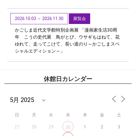
2026.10.03 ～ 2026.11.30
展覧会
かごしま近代文学館特別企画展 「漫画家生活30周
年 こうの史代展 鳥がとび、ウサギもはねて、花
ゆれて、走ってこけて、長い道のり～かごしまスペ
シャルエディション～」
休館日カレンダー
日
月
火
水
木
金
土
27
28
29
1
2
3
30