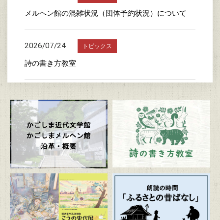
メルヘン館の混雑状況（団体予約状況）について
2026/07/24
トピックス
詩の書き方教室
2026/07/23
トピックス
かごしま近代文学館特別企画展 「漫画家生活30周
年 こうの史代展 鳥がとび、ウサギもはねて、花
ゆれて、走ってこけて、長い道のり～かごしまスペ
シャルエディション～」
2026/07/20
トピックス
朗読の時間「ふるさとの昔ばなし」