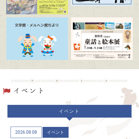
2026/07/19
トピックス
駐車場および周辺道路混雑のお知らせ
2026/06/20
トピックス
「文学館・メルヘン館だより」(隔月発行)
2026/06/06
トピックス
かごしまメルヘン館特別企画展「教科書で出会う童
話と絵本展」（7/10～9/14）
2026/06/04
トピックス
イベント
かごしま近代文学館 企画展「Let’s go to the
mountains！～作家×山～」（12/9～R9/6/21）
2026.08.08
イベント