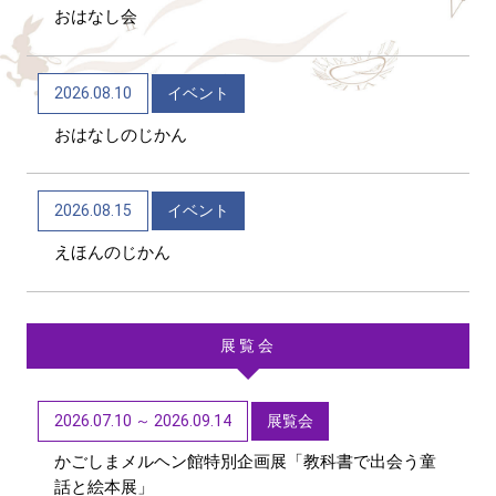
おはなし会
2026/06/04
トピックス
かごしま近代文学館 テーマ展「向田邦子日本を旅
2026.08.10
イベント
する～Bon Voyage～」（11/1～R9/3/15）
おはなしのじかん
2026/06/01
トピックス
第48回「子どもたちに聞かせたい創作童話」作品募
2026.08.15
イベント
集【6/1~9/11迄】
えほんのじかん
展覧会
2026.07.10 ～ 2026.09.14
展覧会
かごしまメルヘン館特別企画展「教科書で出会う童
話と絵本展」