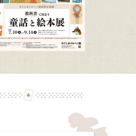
/1～R9/3/15）