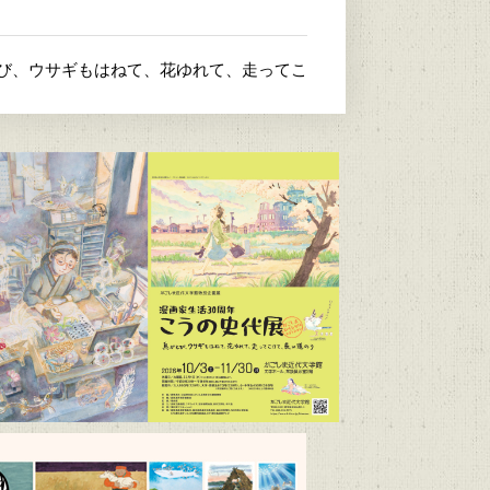
とび、ウサギもはねて、花ゆれて、走ってこ
4）
/9～R9/6/21）