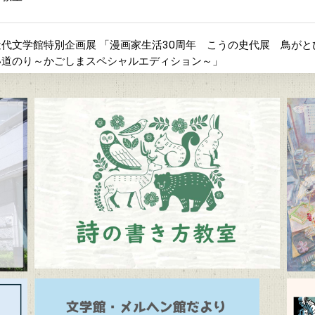
代文学館特別企画展 「漫画家生活30周年 こうの史代展 鳥が
い道のり～かごしまスペシャルエディション～」
間「ふるさとの昔ばなし」
よび周辺道路混雑のお知らせ
メルヘン館だより」(隔月発行)
ルヘン館特別企画展「教科書で出会う童話と絵本展」（7/10～9/1
学館 企画展「Let’s go to the mountains！～作家×山～」（12