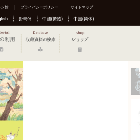
ヘン館
プライバシーポリシー
サイトマップ
lish
한국어
中國(繁體)
中国(简体)