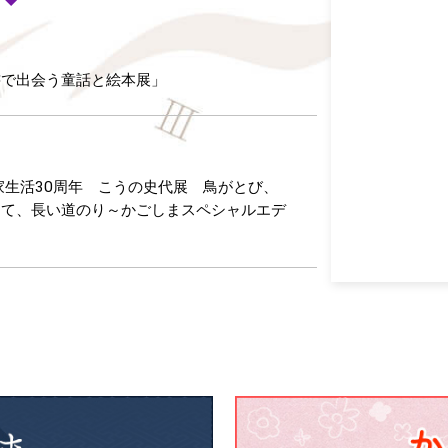
書で出会う童話と絵本展」
家生活30周年 こうの史代展 鳥がとび、
けて、長い道のり～かごしまスペシャルエデ