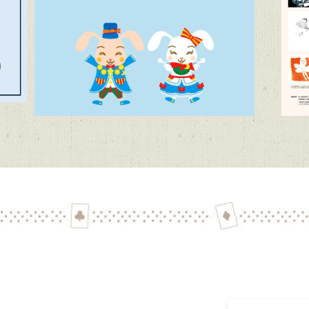
代文学館 テーマ展「向田邦子日本を旅する～Bon Voyage～」（11
子どもたちに聞かせたい創作童話」作品募集【6/1~9/11迄】