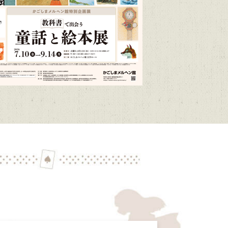
/1～R9/3/15）