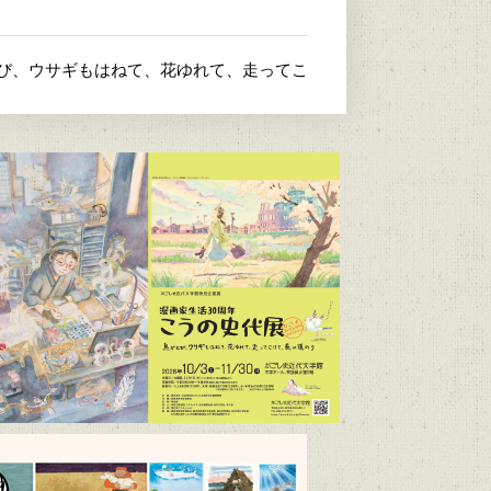
とび、ウサギもはねて、花ゆれて、走ってこ
4）
/9～R9/6/21）