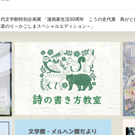
代文学館特別企画展 「漫画家生活30周年 こうの史代展 鳥が
い道のり～かごしまスペシャルエディション～」
間「ふるさとの昔ばなし」
よび周辺道路混雑のお知らせ
メルヘン館だより」(隔月発行)
ルヘン館特別企画展「教科書で出会う童話と絵本展」（7/10～9/1
学館 企画展「Let’s go to the mountains！～作家×山～」（12