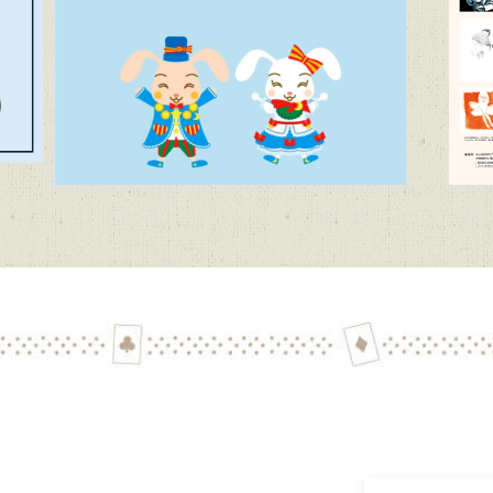
代文学館 テーマ展「向田邦子日本を旅する～Bon Voyage～」（11
子どもたちに聞かせたい創作童話」作品募集【6/1~9/11迄】