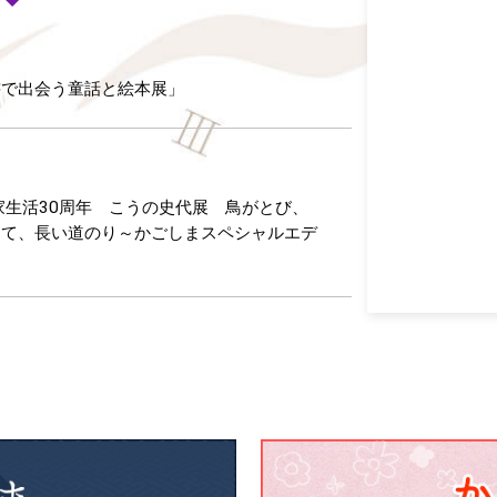
書で出会う童話と絵本展」
家生活30周年 こうの史代展 鳥がとび、
けて、長い道のり～かごしまスペシャルエデ