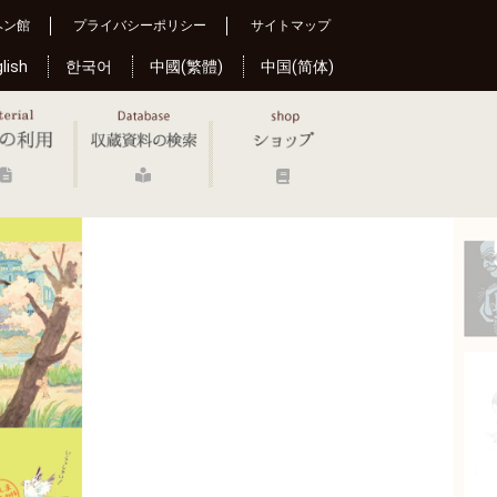
ヘン館
プライバシーポリシー
サイトマップ
lish
한국어
中國(繁體)
中国(简体)