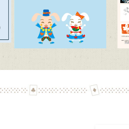
代文学館 テーマ展「向田邦子日本を旅する～Bon Voyage～」（11
子どもたちに聞かせたい創作童話」作品募集【6/1~9/11迄】