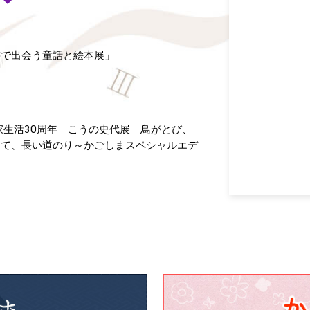
書で出会う童話と絵本展」
家生活30周年 こうの史代展 鳥がとび、
けて、長い道のり～かごしまスペシャルエデ