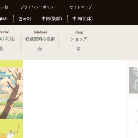
ヘン館
プライバシーポリシー
サイトマップ
lish
한국어
中國(繁體)
中国(简体)