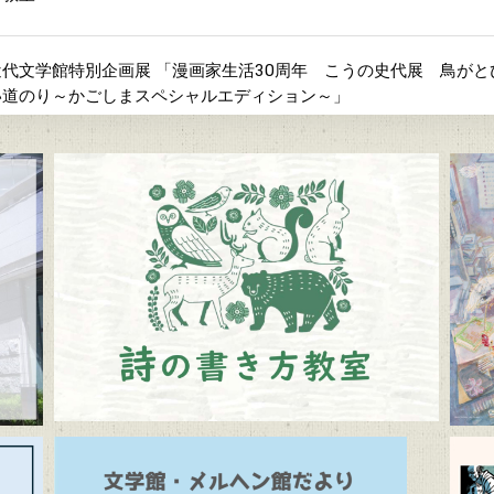
代文学館特別企画展 「漫画家生活30周年 こうの史代展 鳥が
い道のり～かごしまスペシャルエディション～」
間「ふるさとの昔ばなし」
よび周辺道路混雑のお知らせ
メルヘン館だより」(隔月発行)
ルヘン館特別企画展「教科書で出会う童話と絵本展」（7/10～9/1
学館 企画展「Let’s go to the mountains！～作家×山～」（12