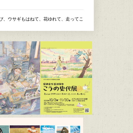
とび、ウサギもはねて、花ゆれて、走ってこ
4）
/9～R9/6/21）