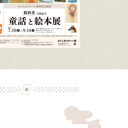
/1～R9/3/15）