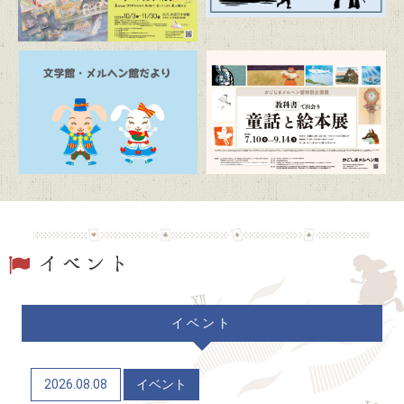
2026/07/19
トピックス
駐車場および周辺道路混雑のお知らせ
2026/06/20
トピックス
「文学館・メルヘン館だより」(隔月発行)
2026/06/06
トピックス
かごしまメルヘン館特別企画展「教科書で出会う童
話と絵本展」（7/10～9/14）
2026/06/04
トピックス
イベント
かごしま近代文学館 企画展「Let’s go to the
mountains！～作家×山～」（12/9～R9/6/21）
2026.08.08
イベント