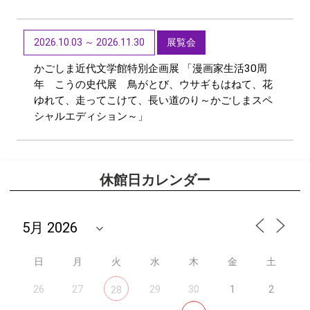
2026.10.03 ～ 2026.11.30
展覧会
かごしま近代文学館特別企画展 「漫画家生活30周
年 こうの史代展 鳥がとび、ウサギもはねて、花
ゆれて、走ってこけて、長い道のり～かごしまスペ
シャルエディション～」
休館日カレンダー
日
月
火
水
木
金
土
26
27
29
30
1
2
28