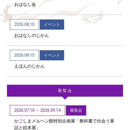
おはなし会
2026/06/04
トピックス
かごしま近代文学館 テーマ展「向田邦子日本を旅
2026.08.10
イベント
する～Bon Voyage～」（11/1～R9/3/15）
おはなしのじかん
2026/06/01
トピックス
第48回「子どもたちに聞かせたい創作童話」作品募
2026.08.15
イベント
集【6/1~9/11迄】
えほんのじかん
展覧会
2026.07.10 ～ 2026.09.14
展覧会
かごしまメルヘン館特別企画展「教科書で出会う童
話と絵本展」