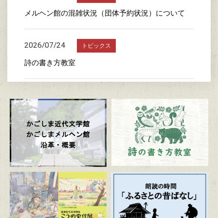
メルヘン館の混雑状況（団体予約状況）について
2026/07/24
トピックス
詩の書き方教室
2026/07/23
トピックス
かごしま近代文学館特別企画展 「漫画家生活30周
年 こうの史代展 鳥がとび、ウサギもはねて、花
ゆれて、走ってこけて、長い道のり～かごしまスペ
シャルエディション～」
2026/07/20
トピックス
朗読の時間「ふるさとの昔ばなし」