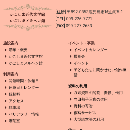
[住所]
〒892-0853
鹿児島市城山町5-1
[TEL]
099-226-7771
[FAX]
099-227-2653
施設案内
イベント・事業
沿革・概要
イベントカレンダー
かごしま近代文学館
展覧会
かごしまメルヘン館
イベント
子どもたちに聞かせたい創作童
利用案内
話
開館時間・休館日
資料の利用
休館日カレンダー
収蔵資料の閲覧、撮影、借用
観覧料
向田邦子写真の借用
アクセス
資料の寄贈
駐車場
複写サービス
バリアフリー情報
大型絵本等の利用
喫茶室