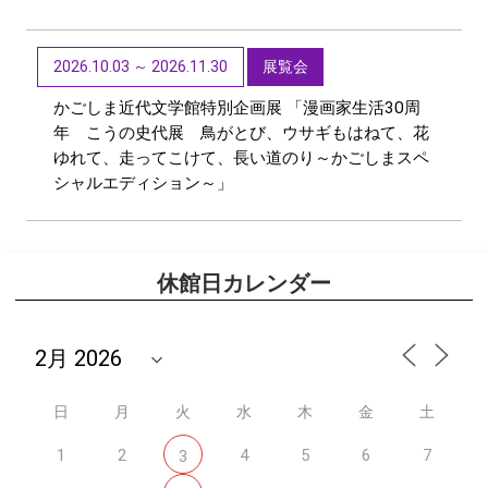
2026.10.03 ～ 2026.11.30
展覧会
かごしま近代文学館特別企画展 「漫画家生活30周
年 こうの史代展 鳥がとび、ウサギもはねて、花
ゆれて、走ってこけて、長い道のり～かごしまスペ
シャルエディション～」
休館日カレンダー
日
月
火
水
木
金
土
1
2
4
5
6
7
3