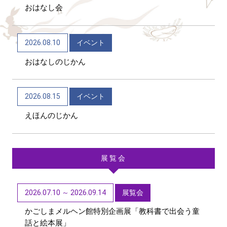
おはなし会
2026/06/04
トピックス
かごしま近代文学館 テーマ展「向田邦子日本を旅
2026.08.10
イベント
する～Bon Voyage～」（11/1～R9/3/15）
おはなしのじかん
2026/06/01
トピックス
第48回「子どもたちに聞かせたい創作童話」作品募
2026.08.15
イベント
集【6/1~9/11迄】
えほんのじかん
展覧会
2026.07.10 ～ 2026.09.14
展覧会
かごしまメルヘン館特別企画展「教科書で出会う童
話と絵本展」