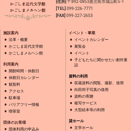
[住所]
〒892-0853
鹿児島市城山町5-1
[TEL]
099-226-7771
[FAX]
099-227-2653
施設案内
イベント・事業
沿革・概要
イベントカレンダー
かごしま近代文学館
展覧会
かごしまメルヘン館
イベント
子どもたちに聞かせたい創作童
利用案内
話
開館時間・休館日
資料の利用
休館日カレンダー
収蔵資料の閲覧、撮影、借用
観覧料
向田邦子写真の借用
アクセス
資料の寄贈
駐車場
複写サービス
バリアフリー情報
大型絵本等の利用
喫茶室
貸ホール
団体のお客様
文学ホール
団体利用の申込み