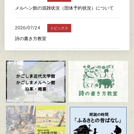
メルヘン館の混雑状況（団体予約状況）について
2026/07/24
トピックス
詩の書き方教室
2026/07/23
トピックス
かごしま近代文学館特別企画展 「漫画家生活30周
年 こうの史代展 鳥がとび、ウサギもはねて、花
ゆれて、走ってこけて、長い道のり～かごしまスペ
シャルエディション～」
2026/07/20
トピックス
朗読の時間「ふるさとの昔ばなし」