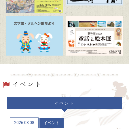
2026/07/19
トピックス
駐車場および周辺道路混雑のお知らせ
2026/06/20
トピックス
「文学館・メルヘン館だより」(隔月発行)
2026/06/06
トピックス
かごしまメルヘン館特別企画展「教科書で出会う童
話と絵本展」（7/10～9/14）
2026/06/04
トピックス
イベント
かごしま近代文学館 企画展「Let’s go to the
mountains！～作家×山～」（12/9～R9/6/21）
2026.08.08
イベント