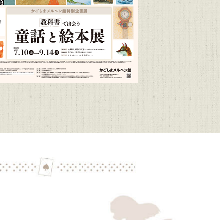
/9～R9/6/21）
/1～R9/3/15）