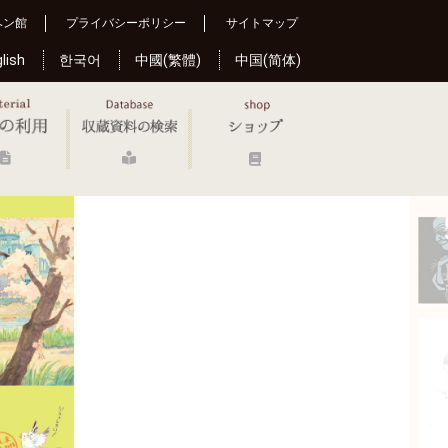
ヘン館
プライバシーポリシー
サイトマップ
lish
한국어
中國(繁體)
中国(简体)