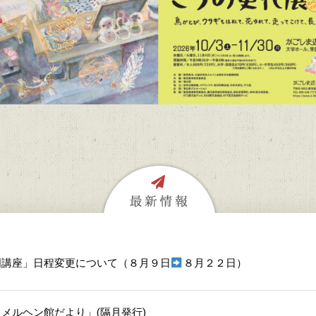
門講座」日程変更について（８月９日
８月２２日）
メルヘン館だより」(隔月発行)