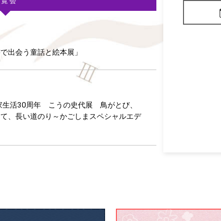
展覧会
書で出会う童話と絵本展」
家生活30周年 こうの史代展 鳥がとび、
けて、長い道のり～かごしまスペシャルエデ