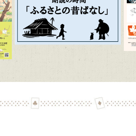
学館 企画展「Let’s go to the mountains！～作家×山～」（12
代文学館 テーマ展「向田邦子日本を旅する～Bon Voyage～」（11