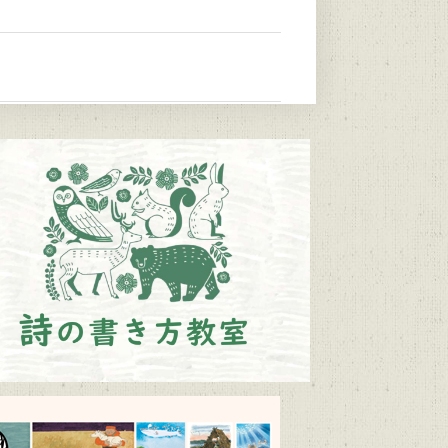
とび、ウサギもはねて、花ゆれて、走ってこ
4）