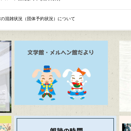
館の混雑状況（団体予約状況）について
方教室
代文学館特別企画展 「漫画家生活30周年 こうの史代展 鳥が
い道のり～かごしまスペシャルエディション～」
間「ふるさとの昔ばなし」
よび周辺道路混雑のお知らせ
ルヘン館特別企画展「教科書で出会う童話と絵本展」（7/10～9/1