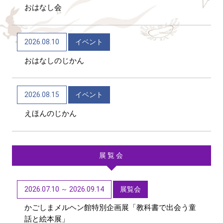
おはなし会
2026/06/04
トピックス
かごしま近代文学館 テーマ展「向田邦子日本を旅
2026.08.10
イベント
する～Bon Voyage～」（11/1～R9/3/15）
おはなしのじかん
2026/06/01
トピックス
第48回「子どもたちに聞かせたい創作童話」作品募
2026.08.15
イベント
集【6/1~9/11迄】
えほんのじかん
展覧会
2026.07.10 ～ 2026.09.14
展覧会
かごしまメルヘン館特別企画展「教科書で出会う童
話と絵本展」