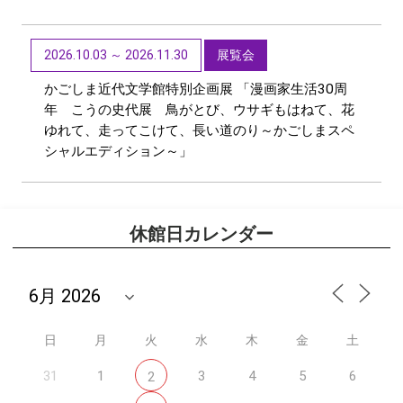
2026.10.03 ～ 2026.11.30
展覧会
かごしま近代文学館特別企画展 「漫画家生活30周
年 こうの史代展 鳥がとび、ウサギもはねて、花
ゆれて、走ってこけて、長い道のり～かごしまスペ
シャルエディション～」
休館日カレンダー
日
月
火
水
木
金
土
31
1
3
4
5
6
2