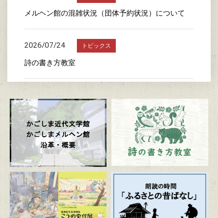
メルヘン館の混雑状況（団体予約状況）について
2026/07/24
トピックス
詩の書き方教室
2026/07/23
トピックス
かごしま近代文学館特別企画展 「漫画家生活30周
年 こうの史代展 鳥がとび、ウサギもはねて、花
ゆれて、走ってこけて、長い道のり～かごしまスペ
シャルエディション～」
2026/07/20
トピックス
朗読の時間「ふるさとの昔ばなし」