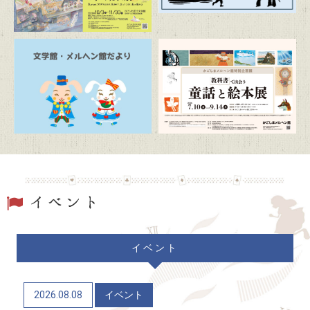
2026/07/19
トピックス
駐車場および周辺道路混雑のお知らせ
2026/06/20
トピックス
「文学館・メルヘン館だより」(隔月発行)
2026/06/06
トピックス
かごしまメルヘン館特別企画展「教科書で出会う童
話と絵本展」（7/10～9/14）
2026/06/04
トピックス
イベント
かごしま近代文学館 企画展「Let’s go to the
mountains！～作家×山～」（12/9～R9/6/21）
2026.08.08
イベント