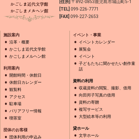
[住所]
〒892-0853
鹿児島市城山町5-1
[TEL]
099-226-7771
[FAX]
099-227-2653
施設案内
イベント・事業
沿革・概要
イベントカレンダー
かごしま近代文学館
展覧会
かごしまメルヘン館
イベント
子どもたちに聞かせたい創作童
利用案内
話
開館時間・休館日
資料の利用
休館日カレンダー
収蔵資料の閲覧、撮影、借用
観覧料
向田邦子写真の借用
アクセス
資料の寄贈
駐車場
複写サービス
バリアフリー情報
大型絵本等の利用
喫茶室
貸ホール
団体のお客様
文学ホール
団体利用の申込み