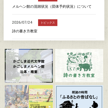
メルヘン館の混雑状況（団体予約状況）について
2026/07/24
トピックス
詩の書き方教室
2026/07/23
トピックス
かごしま近代文学館特別企画展 「漫画家生活30周
年 こうの史代展 鳥がとび、ウサギもはねて、花
ゆれて、走ってこけて、長い道のり～かごしまスペ
シャルエディション～」
2026/07/20
トピックス
朗読の時間「ふるさとの昔ばなし」