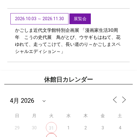
2026.10.03 ～ 2026.11.30
展覧会
かごしま近代文学館特別企画展 「漫画家生活30周
年 こうの史代展 鳥がとび、ウサギもはねて、花
ゆれて、走ってこけて、長い道のり～かごしまスペ
シャルエディション～」
休館日カレンダー
日
月
火
水
木
金
土
29
30
1
2
3
4
31