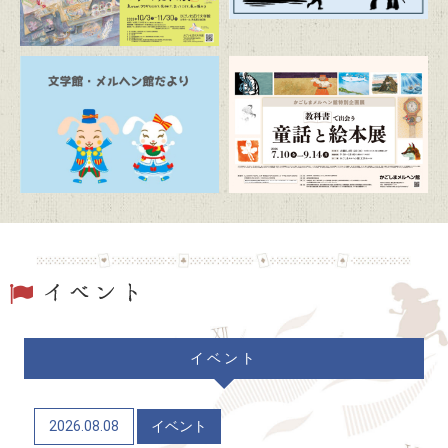
2026/07/19
トピックス
駐車場および周辺道路混雑のお知らせ
2026/06/20
トピックス
「文学館・メルヘン館だより」(隔月発行)
2026/06/06
トピックス
かごしまメルヘン館特別企画展「教科書で出会う童
話と絵本展」（7/10～9/14）
2026/06/04
トピックス
イベント
かごしま近代文学館 企画展「Let’s go to the
mountains！～作家×山～」（12/9～R9/6/21）
2026.08.08
イベント