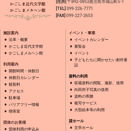
[住所]
〒892-0853
鹿児島市城山町5-1
[TEL]
099-226-7771
[FAX]
099-227-2653
施設案内
イベント・事業
沿革・概要
イベントカレンダー
かごしま近代文学館
展覧会
かごしまメルヘン館
イベント
子どもたちに聞かせたい創作童
利用案内
話
開館時間・休館日
資料の利用
休館日カレンダー
収蔵資料の閲覧、撮影、借用
観覧料
向田邦子写真の借用
アクセス
資料の寄贈
駐車場
複写サービス
バリアフリー情報
大型絵本等の利用
喫茶室
貸ホール
団体のお客様
文学ホール
団体利用の申込み