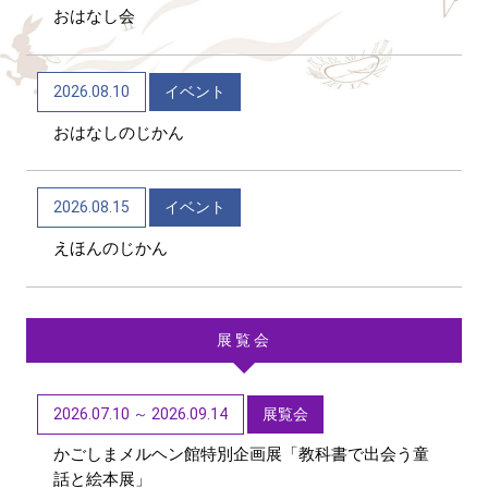
おはなし会
2026/06/04
トピックス
かごしま近代文学館 テーマ展「向田邦子日本を旅
2026.08.10
イベント
する～Bon Voyage～」（11/1～R9/3/15）
おはなしのじかん
2026/06/01
トピックス
第48回「子どもたちに聞かせたい創作童話」作品募
2026.08.15
イベント
集【6/1~9/11迄】
えほんのじかん
展覧会
2026.07.10 ～ 2026.09.14
展覧会
かごしまメルヘン館特別企画展「教科書で出会う童
話と絵本展」