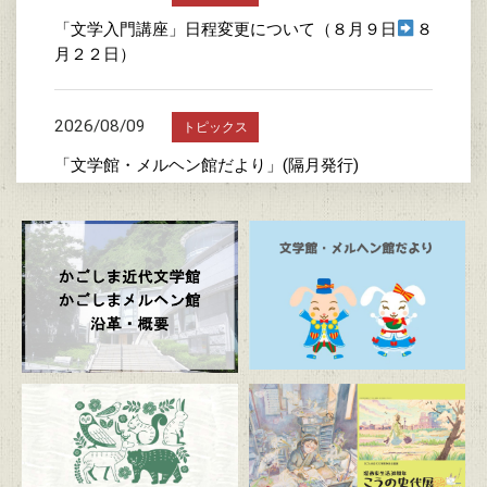
「文学入門講座」日程変更について（８月９日
８
月２２日）
2026/08/09
トピックス
「文学館・メルヘン館だより」(隔月発行)
2026/08/08
トピックス
メルヘン館の混雑状況（団体予約状況）について
2026/07/24
トピックス
詩の書き方教室
2026/07/23
トピックス