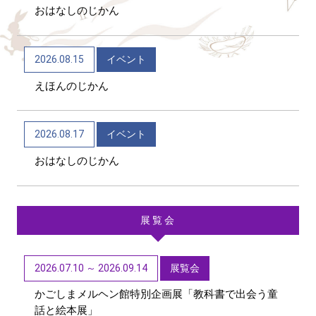
おはなしのじかん
2026/06/04
トピックス
かごしま近代文学館 企画展「Let’s go to the
2026.08.15
イベント
mountains！～作家×山～」（12/9～R9/6/21）
えほんのじかん
2026/06/04
トピックス
かごしま近代文学館 テーマ展「向田邦子日本を旅
2026.08.17
イベント
する～Bon Voyage～」（11/1～R9/3/15）
おはなしのじかん
展覧会
2026.07.10 ～ 2026.09.14
展覧会
かごしまメルヘン館特別企画展「教科書で出会う童
話と絵本展」