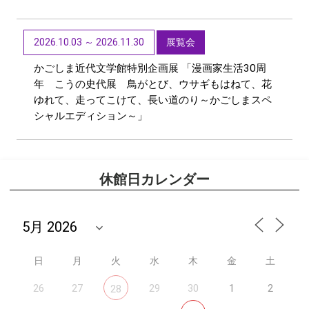
2026.10.03 ～ 2026.11.30
展覧会
かごしま近代文学館特別企画展 「漫画家生活30周
年 こうの史代展 鳥がとび、ウサギもはねて、花
ゆれて、走ってこけて、長い道のり～かごしまスペ
シャルエディション～」
休館日カレンダー
日
月
火
水
木
金
土
26
27
29
30
1
2
28