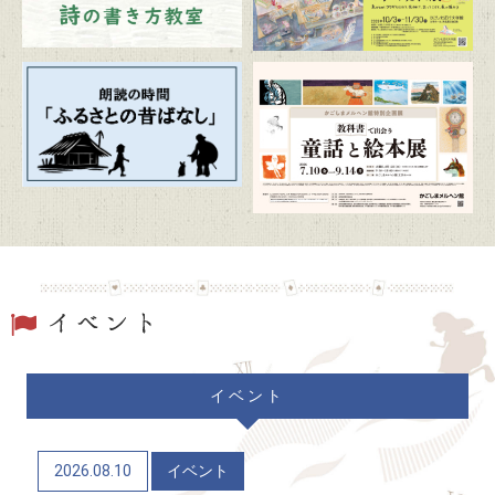
かごしま近代文学館特別企画展 「漫画家生活30周
年 こうの史代展 鳥がとび、ウサギもはねて、花
ゆれて、走ってこけて、長い道のり～かごしまスペ
シャルエディション～」
2026/07/20
トピックス
朗読の時間「ふるさとの昔ばなし」
2026/07/19
トピックス
駐車場および周辺道路混雑のお知らせ
2026/06/06
トピックス
イベント
かごしまメルヘン館特別企画展「教科書で出会う童
話と絵本展」（7/10～9/14）
2026.08.10
イベント