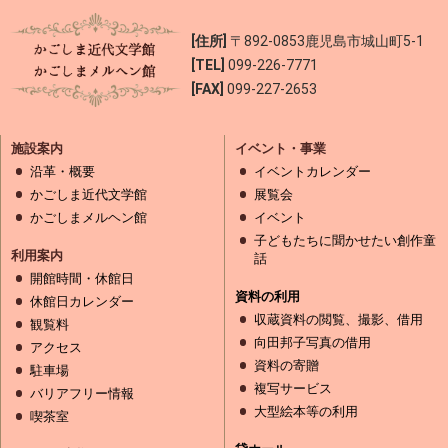
[住所]
〒892-0853
鹿児島市城山町5-1
[TEL]
099-226-7771
[FAX]
099-227-2653
施設案内
イベント・事業
沿革・概要
イベントカレンダー
かごしま近代文学館
展覧会
かごしまメルヘン館
イベント
子どもたちに聞かせたい創作童
利用案内
話
開館時間・休館日
資料の利用
休館日カレンダー
収蔵資料の閲覧、撮影、借用
観覧料
向田邦子写真の借用
アクセス
資料の寄贈
駐車場
複写サービス
バリアフリー情報
大型絵本等の利用
喫茶室