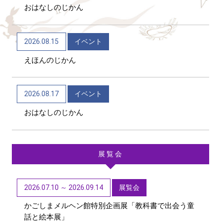
おはなしのじかん
2026/06/04
トピックス
かごしま近代文学館 企画展「Let’s go to the
2026.08.15
イベント
mountains！～作家×山～」（12/9～R9/6/21）
えほんのじかん
2026/06/04
トピックス
かごしま近代文学館 テーマ展「向田邦子日本を旅
2026.08.17
イベント
する～Bon Voyage～」（11/1～R9/3/15）
おはなしのじかん
展覧会
2026.07.10 ～ 2026.09.14
展覧会
かごしまメルヘン館特別企画展「教科書で出会う童
話と絵本展」