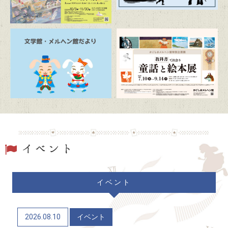
2026/07/20
トピックス
朗読の時間「ふるさとの昔ばなし」
2026/07/19
トピックス
駐車場および周辺道路混雑のお知らせ
2026/06/20
トピックス
「文学館・メルヘン館だより」(隔月発行)
2026/06/06
トピックス
イベント
かごしまメルヘン館特別企画展「教科書で出会う童
話と絵本展」（7/10～9/14）
2026.08.10
イベント