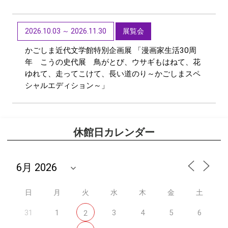
2026.10.03 ～ 2026.11.30
展覧会
かごしま近代文学館特別企画展 「漫画家生活30周
年 こうの史代展 鳥がとび、ウサギもはねて、花
ゆれて、走ってこけて、長い道のり～かごしまスペ
シャルエディション～」
休館日カレンダー
日
月
火
水
木
金
土
31
1
3
4
5
6
2