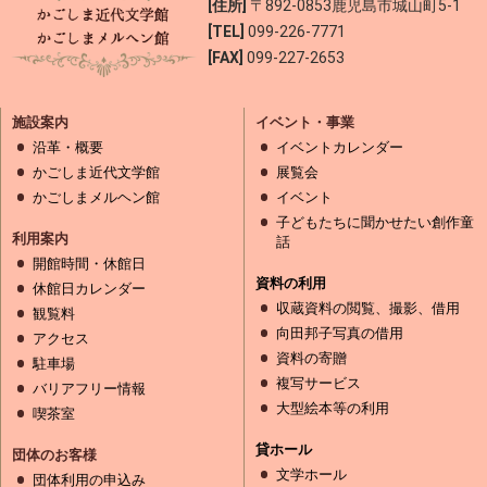
[住所]
〒892-0853
鹿児島市城山町5-1
[TEL]
099-226-7771
[FAX]
099-227-2653
施設案内
イベント・事業
沿革・概要
イベントカレンダー
かごしま近代文学館
展覧会
かごしまメルヘン館
イベント
子どもたちに聞かせたい創作童
利用案内
話
開館時間・休館日
資料の利用
休館日カレンダー
収蔵資料の閲覧、撮影、借用
観覧料
向田邦子写真の借用
アクセス
資料の寄贈
駐車場
複写サービス
バリアフリー情報
大型絵本等の利用
喫茶室
貸ホール
団体のお客様
文学ホール
団体利用の申込み