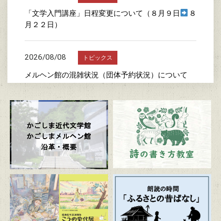
「文学入門講座」日程変更について（８月９日
８
月２２日）
2026/08/08
トピックス
メルヘン館の混雑状況（団体予約状況）について
2026/07/24
トピックス
詩の書き方教室
2026/07/23
トピックス
かごしま近代文学館特別企画展 「漫画家生活30周
年 こうの史代展 鳥がとび、ウサギもはねて、花
ゆれて、走ってこけて、長い道のり～かごしまスペ
シャルエディション～」