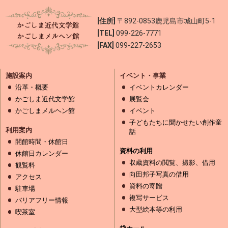
[住所]
〒892-0853
鹿児島市城山町5-1
[TEL]
099-226-7771
[FAX]
099-227-2653
施設案内
イベント・事業
沿革・概要
イベントカレンダー
かごしま近代文学館
展覧会
かごしまメルヘン館
イベント
子どもたちに聞かせたい創作童
利用案内
話
開館時間・休館日
資料の利用
休館日カレンダー
収蔵資料の閲覧、撮影、借用
観覧料
向田邦子写真の借用
アクセス
資料の寄贈
駐車場
複写サービス
バリアフリー情報
大型絵本等の利用
喫茶室