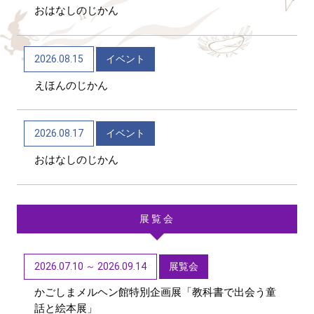
おはなしのじかん
2026/06/04
トピックス
かごしま近代文学館 企画展「Let’s go to the
2026.08.15
イベント
mountains！～作家×山～」（12/9～R9/6/21）
えほんのじかん
2026/06/04
トピックス
かごしま近代文学館 テーマ展「向田邦子日本を旅
2026.08.17
イベント
する～Bon Voyage～」（11/1～R9/3/15）
おはなしのじかん
展覧会
2026.07.10 ～ 2026.09.14
展覧会
かごしまメルヘン館特別企画展「教科書で出会う童
話と絵本展」