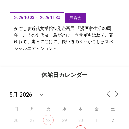
2026.10.03 ～ 2026.11.30
展覧会
かごしま近代文学館特別企画展 「漫画家生活30周
年 こうの史代展 鳥がとび、ウサギもはねて、花
ゆれて、走ってこけて、長い道のり～かごしまスペ
シャルエディション～」
休館日カレンダー
日
月
火
水
木
金
土
26
27
29
30
1
2
28