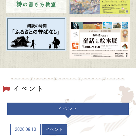
かごしま近代文学館特別企画展 「漫画家生活30周
年 こうの史代展 鳥がとび、ウサギもはねて、花
ゆれて、走ってこけて、長い道のり～かごしまスペ
シャルエディション～」
2026/07/20
トピックス
朗読の時間「ふるさとの昔ばなし」
2026/07/19
トピックス
駐車場および周辺道路混雑のお知らせ
2026/06/06
トピックス
イベント
かごしまメルヘン館特別企画展「教科書で出会う童
話と絵本展」（7/10～9/14）
2026.08.10
イベント