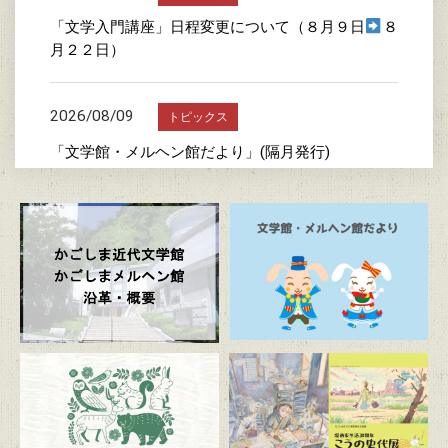
「文学入門講座」日程変更について（８月９日
８
月２２日）
2026/08/09
トピックス
「文学館・メルヘン館だより」(隔月発行)
2026/08/08
トピックス
メルヘン館の混雑状況（団体予約状況）について
2026/07/24
トピックス
詩の書き方教室
2026/07/23
トピックス