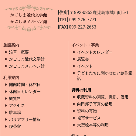
[住所]
〒892-0853
鹿児島市城山町5-1
[TEL]
099-226-7771
[FAX]
099-227-2653
施設案内
イベント・事業
沿革・概要
イベントカレンダー
かごしま近代文学館
展覧会
かごしまメルヘン館
イベント
子どもたちに聞かせたい創作童
利用案内
話
開館時間・休館日
資料の利用
休館日カレンダー
収蔵資料の閲覧、撮影、借用
観覧料
向田邦子写真の借用
アクセス
資料の寄贈
駐車場
複写サービス
バリアフリー情報
大型絵本等の利用
喫茶室