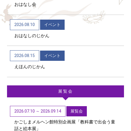
おはなし会
2026/06/04
トピックス
かごしま近代文学館 テーマ展「向田邦子日本を旅
2026.08.10
イベント
する～Bon Voyage～」（11/1～R9/3/15）
おはなしのじかん
2026/06/01
トピックス
第48回「子どもたちに聞かせたい創作童話」作品募
2026.08.15
イベント
集【6/1~9/11迄】
えほんのじかん
展覧会
2026.07.10 ～ 2026.09.14
展覧会
かごしまメルヘン館特別企画展「教科書で出会う童
話と絵本展」