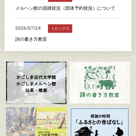
メルヘン館の混雑状況（団体予約状況）について
2026/07/24
トピックス
詩の書き方教室
2026/07/23
トピックス
かごしま近代文学館特別企画展 「漫画家生活30周
年 こうの史代展 鳥がとび、ウサギもはねて、花
ゆれて、走ってこけて、長い道のり～かごしまスペ
シャルエディション～」
2026/07/20
トピックス
朗読の時間「ふるさとの昔ばなし」