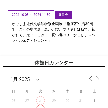
2026.10.03 ～ 2026.11.30
展覧会
かごしま近代文学館特別企画展 「漫画家生活30周
年 こうの史代展 鳥がとび、ウサギもはねて、花
ゆれて、走ってこけて、長い道のり～かごしまスペ
シャルエディション～」
休館日カレンダー
日
月
火
水
木
金
土
26
27
29
30
31
1
28