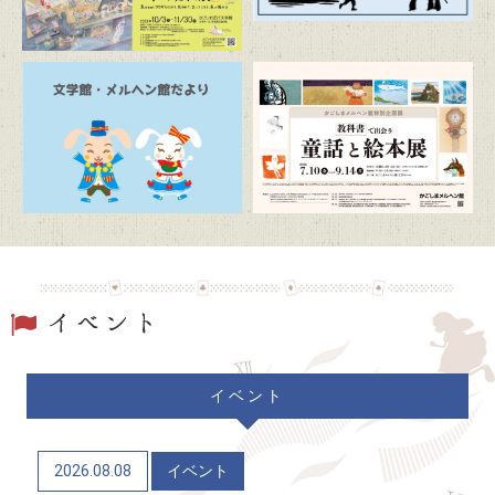
2026/07/19
トピックス
駐車場および周辺道路混雑のお知らせ
2026/06/20
トピックス
「文学館・メルヘン館だより」(隔月発行)
2026/06/06
トピックス
かごしまメルヘン館特別企画展「教科書で出会う童
話と絵本展」（7/10～9/14）
2026/06/04
トピックス
イベント
かごしま近代文学館 企画展「Let’s go to the
mountains！～作家×山～」（12/9～R9/6/21）
2026.08.08
イベント