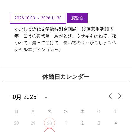
2026.10.03 ～ 2026.11.30
展覧会
かごしま近代文学館特別企画展 「漫画家生活30周
年 こうの史代展 鳥がとび、ウサギもはねて、花
ゆれて、走ってこけて、長い道のり～かごしまスペ
シャルエディション～」
休館日カレンダー
日
月
火
水
木
金
土
28
29
1
2
3
4
30