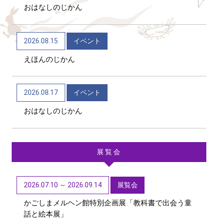
おはなしのじかん
2026/06/04
トピックス
かごしま近代文学館 企画展「Let’s go to the
2026.08.15
イベント
mountains！～作家×山～」（12/9～R9/6/21）
えほんのじかん
2026/06/04
トピックス
かごしま近代文学館 テーマ展「向田邦子日本を旅
2026.08.17
イベント
する～Bon Voyage～」（11/1～R9/3/15）
おはなしのじかん
展覧会
2026.07.10 ～ 2026.09.14
展覧会
かごしまメルヘン館特別企画展「教科書で出会う童
話と絵本展」