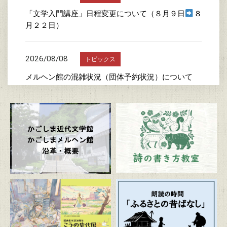
「文学入門講座」日程変更について（８月９日
８
月２２日）
2026/08/08
トピックス
メルヘン館の混雑状況（団体予約状況）について
2026/07/24
トピックス
詩の書き方教室
2026/07/23
トピックス
かごしま近代文学館特別企画展 「漫画家生活30周
年 こうの史代展 鳥がとび、ウサギもはねて、花
ゆれて、走ってこけて、長い道のり～かごしまスペ
シャルエディション～」