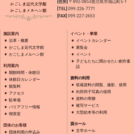
[住所]
〒892-0853
鹿児島市城山町5-1
[TEL]
099-226-7771
[FAX]
099-227-2653
施設案内
イベント・事業
沿革・概要
イベントカレンダー
かごしま近代文学館
展覧会
かごしまメルヘン館
イベント
子どもたちに聞かせたい創作童
利用案内
話
開館時間・休館日
資料の利用
休館日カレンダー
収蔵資料の閲覧、撮影、借用
観覧料
向田邦子写真の借用
アクセス
資料の寄贈
駐車場
複写サービス
バリアフリー情報
大型絵本等の利用
喫茶室
貸ホール
団体のお客様
文学ホール
団体利用の申込み