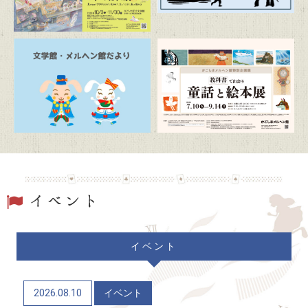
2026/07/20
トピックス
朗読の時間「ふるさとの昔ばなし」
2026/07/19
トピックス
駐車場および周辺道路混雑のお知らせ
2026/06/20
トピックス
「文学館・メルヘン館だより」(隔月発行)
2026/06/06
トピックス
イベント
かごしまメルヘン館特別企画展「教科書で出会う童
話と絵本展」（7/10～9/14）
2026.08.10
イベント