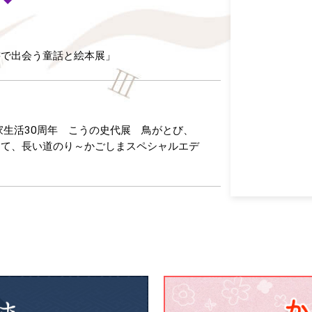
書で出会う童話と絵本展」
家生活30周年 こうの史代展 鳥がとび、
けて、長い道のり～かごしまスペシャルエデ