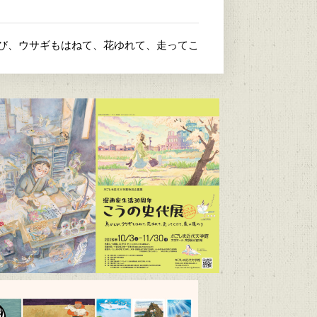
とび、ウサギもはねて、花ゆれて、走ってこ
4）
/9～R9/6/21）