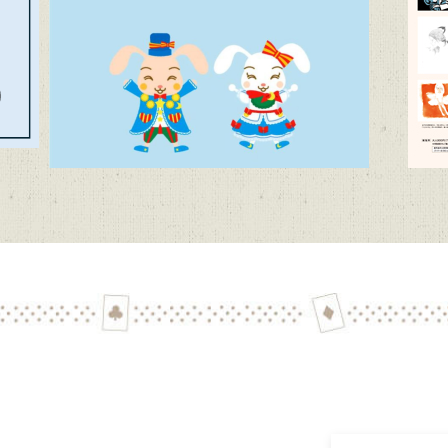
代文学館 テーマ展「向田邦子日本を旅する～Bon Voyage～」（11
子どもたちに聞かせたい創作童話」作品募集【6/1~9/11迄】