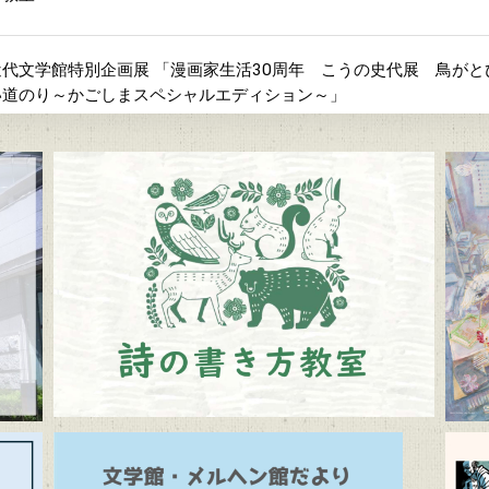
代文学館特別企画展 「漫画家生活30周年 こうの史代展 鳥が
い道のり～かごしまスペシャルエディション～」
間「ふるさとの昔ばなし」
よび周辺道路混雑のお知らせ
メルヘン館だより」(隔月発行)
ルヘン館特別企画展「教科書で出会う童話と絵本展」（7/10～9/1
学館 企画展「Let’s go to the mountains！～作家×山～」（12