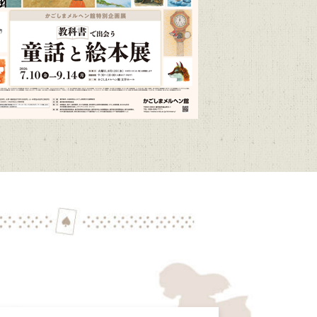
/1～R9/3/15）