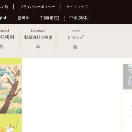
ヘン館
プライバシーポリシー
サイトマップ
lish
한국어
中國(繁體)
中国(简体)