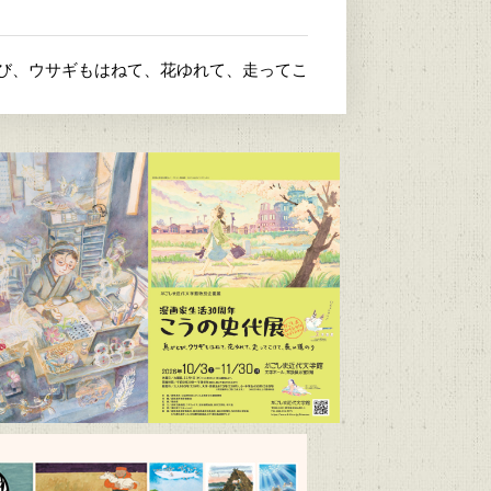
とび、ウサギもはねて、花ゆれて、走ってこ
4）
/9～R9/6/21）