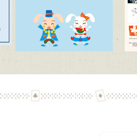
代文学館 テーマ展「向田邦子日本を旅する～Bon Voyage～」（11
子どもたちに聞かせたい創作童話」作品募集【6/1~9/11迄】