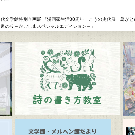
代文学館特別企画展 「漫画家生活30周年 こうの史代展 鳥が
い道のり～かごしまスペシャルエディション～」
間「ふるさとの昔ばなし」
よび周辺道路混雑のお知らせ
メルヘン館だより」(隔月発行)
ルヘン館特別企画展「教科書で出会う童話と絵本展」（7/10～9/1
学館 企画展「Let’s go to the mountains！～作家×山～」（12