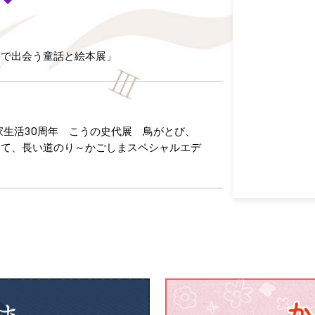
書で出会う童話と絵本展」
家生活30周年 こうの史代展 鳥がとび、
けて、長い道のり～かごしまスペシャルエデ