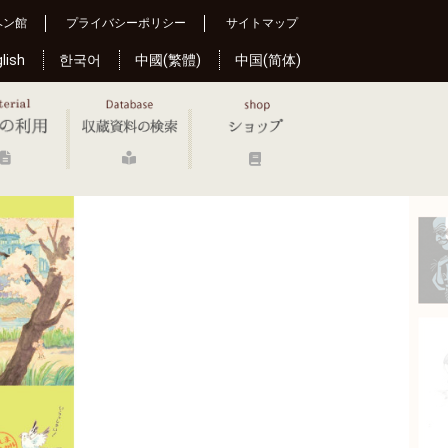
ヘン館
プライバシーポリシー
サイトマップ
lish
한국어
中國(繁體)
中国(简体)