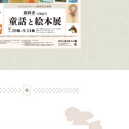
/1～R9/3/15）