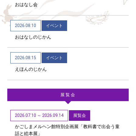
おはなし会
2026/06/04
トピックス
かごしま近代文学館 テーマ展「向田邦子日本を旅
2026.08.10
イベント
する～Bon Voyage～」（11/1～R9/3/15）
おはなしのじかん
2026/06/01
トピックス
第48回「子どもたちに聞かせたい創作童話」作品募
2026.08.15
イベント
集【6/1~9/11迄】
えほんのじかん
展覧会
2026.07.10 ～ 2026.09.14
展覧会
かごしまメルヘン館特別企画展「教科書で出会う童
話と絵本展」