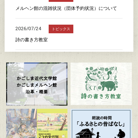
メルヘン館の混雑状況（団体予約状況）について
2026/07/24
トピックス
詩の書き方教室
2026/07/23
トピックス
かごしま近代文学館特別企画展 「漫画家生活30周
年 こうの史代展 鳥がとび、ウサギもはねて、花
ゆれて、走ってこけて、長い道のり～かごしまスペ
シャルエディション～」
2026/07/20
トピックス
朗読の時間「ふるさとの昔ばなし」