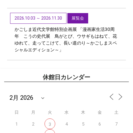
2026.10.03 ～ 2026.11.30
展覧会
かごしま近代文学館特別企画展 「漫画家生活30周
年 こうの史代展 鳥がとび、ウサギもはねて、花
ゆれて、走ってこけて、長い道のり～かごしまスペ
シャルエディション～」
休館日カレンダー
日
月
火
水
木
金
土
1
2
4
5
6
7
3