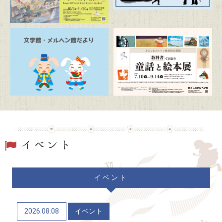
2026/07/19
トピックス
駐車場および周辺道路混雑のお知らせ
2026/06/20
トピックス
「文学館・メルヘン館だより」(隔月発行)
2026/06/06
トピックス
かごしまメルヘン館特別企画展「教科書で出会う童
話と絵本展」（7/10～9/14）
2026/06/04
トピックス
イベント
かごしま近代文学館 企画展「Let’s go to the
mountains！～作家×山～」（12/9～R9/6/21）
2026.08.08
イベント