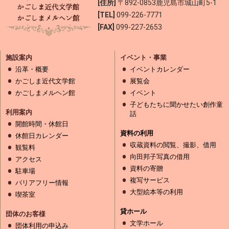
[住所]
〒892-0853
鹿児島市城山町5-1
[TEL]
099-226-7771
[FAX]
099-227-2653
施設案内
イベント・事業
沿革・概要
イベントカレンダー
かごしま近代文学館
展覧会
かごしまメルヘン館
イベント
子どもたちに聞かせたい創作童
利用案内
話
開館時間・休館日
資料の利用
休館日カレンダー
収蔵資料の閲覧、撮影、借用
観覧料
向田邦子写真の借用
アクセス
資料の寄贈
駐車場
複写サービス
バリアフリー情報
大型絵本等の利用
喫茶室
貸ホール
団体のお客様
文学ホール
団体利用の申込み