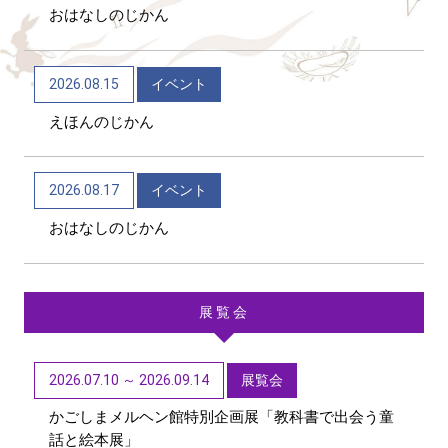
おはなしのじかん
2026/06/04
トピックス
かごしま近代文学館 企画展「Let’s go to the
2026.08.15
イベント
mountains！～作家×山～」（12/9～R9/6/21）
えほんのじかん
2026/06/04
トピックス
かごしま近代文学館 テーマ展「向田邦子日本を旅
2026.08.17
イベント
する～Bon Voyage～」（11/1～R9/3/15）
おはなしのじかん
展覧会
2026.07.10 ～ 2026.09.14
展覧会
かごしまメルヘン館特別企画展「教科書で出会う童
話と絵本展」