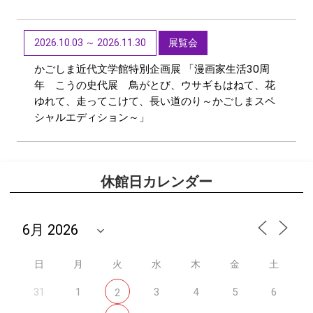
2026.10.03 ～ 2026.11.30
展覧会
かごしま近代文学館特別企画展 「漫画家生活30周
年 こうの史代展 鳥がとび、ウサギもはねて、花
ゆれて、走ってこけて、長い道のり～かごしまスペ
シャルエディション～」
休館日カレンダー
日
月
火
水
木
金
土
31
1
3
4
5
6
2