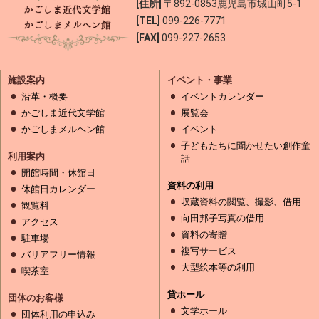
[住所]
〒892-0853
鹿児島市城山町5-1
[TEL]
099-226-7771
[FAX]
099-227-2653
施設案内
イベント・事業
沿革・概要
イベントカレンダー
かごしま近代文学館
展覧会
かごしまメルヘン館
イベント
子どもたちに聞かせたい創作童
利用案内
話
開館時間・休館日
資料の利用
休館日カレンダー
収蔵資料の閲覧、撮影、借用
観覧料
向田邦子写真の借用
アクセス
資料の寄贈
駐車場
複写サービス
バリアフリー情報
大型絵本等の利用
喫茶室
貸ホール
団体のお客様
文学ホール
団体利用の申込み