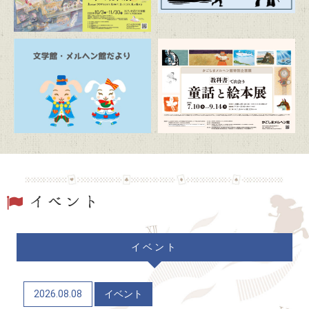
2026/07/19
トピックス
駐車場および周辺道路混雑のお知らせ
2026/06/20
トピックス
「文学館・メルヘン館だより」(隔月発行)
2026/06/06
トピックス
かごしまメルヘン館特別企画展「教科書で出会う童
話と絵本展」（7/10～9/14）
2026/06/04
トピックス
イベント
かごしま近代文学館 企画展「Let’s go to the
mountains！～作家×山～」（12/9～R9/6/21）
2026.08.08
イベント