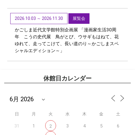
2026.10.03 ～ 2026.11.30
展覧会
かごしま近代文学館特別企画展 「漫画家生活30周
年 こうの史代展 鳥がとび、ウサギもはねて、花
ゆれて、走ってこけて、長い道のり～かごしまスペ
シャルエディション～」
休館日カレンダー
日
月
火
水
木
金
土
31
1
3
4
5
6
2