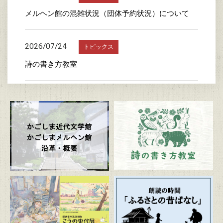
メルヘン館の混雑状況（団体予約状況）について
2026/07/24
トピックス
詩の書き方教室
2026/07/23
トピックス
かごしま近代文学館特別企画展 「漫画家生活30周
年 こうの史代展 鳥がとび、ウサギもはねて、花
ゆれて、走ってこけて、長い道のり～かごしまスペ
シャルエディション～」
2026/07/20
トピックス
朗読の時間「ふるさとの昔ばなし」