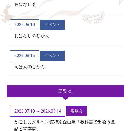
おはなし会
2026/06/04
トピックス
かごしま近代文学館 テーマ展「向田邦子日本を旅
2026.08.10
イベント
する～Bon Voyage～」（11/1～R9/3/15）
おはなしのじかん
2026/06/01
トピックス
第48回「子どもたちに聞かせたい創作童話」作品募
2026.08.15
イベント
集【6/1~9/11迄】
えほんのじかん
展覧会
2026.07.10 ～ 2026.09.14
展覧会
かごしまメルヘン館特別企画展「教科書で出会う童
話と絵本展」