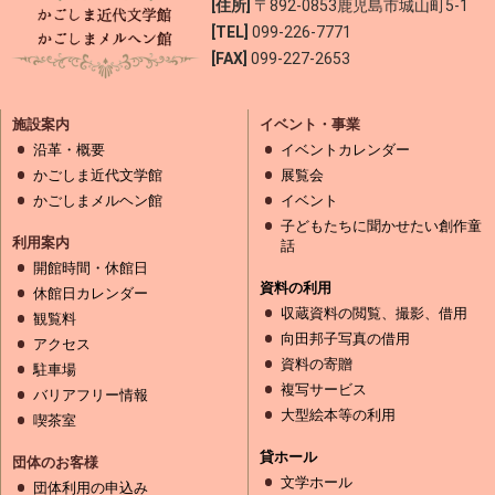
[住所]
〒892-0853
鹿児島市城山町5-1
[TEL]
099-226-7771
[FAX]
099-227-2653
施設案内
イベント・事業
沿革・概要
イベントカレンダー
かごしま近代文学館
展覧会
かごしまメルヘン館
イベント
子どもたちに聞かせたい創作童
利用案内
話
開館時間・休館日
資料の利用
休館日カレンダー
収蔵資料の閲覧、撮影、借用
観覧料
向田邦子写真の借用
アクセス
資料の寄贈
駐車場
複写サービス
バリアフリー情報
大型絵本等の利用
喫茶室
貸ホール
団体のお客様
文学ホール
団体利用の申込み